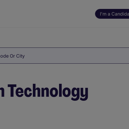
I'm a Candid
ode Or City
n Technology