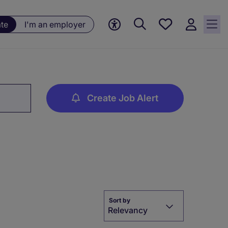
Saved
ate
I'm an employer
jobs, 0
currently
saved
jobs
Create Job Alert
Sort by
Relevancy