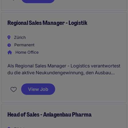
innovativer Produkte und Technologien aktiv voran.
Sie übernehmen eine vielseitige Vertriebsfunktion mit
hoher Eigenverantwortung und profitieren von
attraktiven Entwicklungsmöglichkeiten in einem
Regional Sales Manager - Logistik
dynamischen Umfeld.
Zürich
Permanent
Home Office
Als Regional Sales Manager - Logistics verantwortest
du die aktive Neukundengewinnung, den Ausbau
bestehender Kundenbeziehungen sowie die
nachhaltige Entwicklung deines Verkaufsgebiets.
View Job
Head of Sales - Anlagenbau Pharma