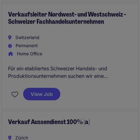
Schnittstelle von Key Account Management, Business
Development und internationalem Trading.
Verkaufsleiter Nordwest- und Westschweiz -
Schweizer Fachhandelsunternehmen
Switzerland
Permanent
Home Office
Für ein etabliertes Schweizer Handels- und
Produktionsunternehmen suchen wir eine
vertriebsstarke Persönlichkeit für Nordwest- und
Westschweiz. Sie betreuen Fachhandel, Handwerks-
View Job
und Baukunden, entwickeln bestehende Beziehungen
weiter und bauen neue Kunden aktiv auf. Ideal für
Aussendienstprofile mit Branchenbezug und sehr
guten Deutsch- sowie Französischkenntnissen.
Verkauf Aussendienst 100% (a)
Zürich