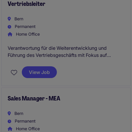
Vertriebsleiter
Bern
Permanent
Home Office
Verantwortung für die Weiterentwicklung und
Führung des Vertriebsgeschäfts mit Fokus auf
komplexe System- und Integrationslösungen.
Gesucht wird eine unternehmerisch denkende
View Job
Vertriebspersönlichkeit mit Erfahrung im
beratungsintensiven Lösungsvertrieb sowie erster
Führungserfahrung.
Sales Manager - MEA
Bern
Permanent
Home Office