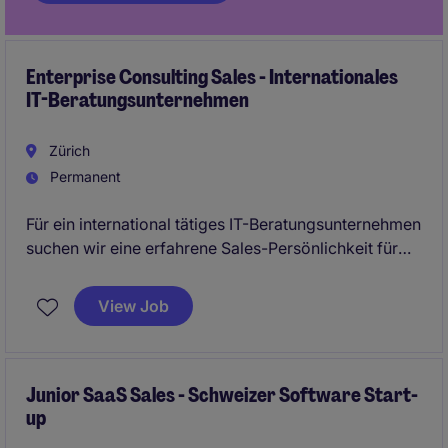
Enterprise Consulting Sales - Internationales
IT-Beratungsunternehmen
Zürich
Permanent
Für ein international tätiges IT-Beratungsunternehmen
suchen wir eine erfahrene Sales-Persönlichkeit für
den Schweizer Markt. Sie gewinnen neue Enterprise-
Kund, identifizieren strategische
View Job
Transformationsprojekte und verkaufen hochwertige
Consulting- und Professional-Services-Mandate.
Dabei arbeiten Sie eng mit erfahrenen Berater und
Delivery-Teams zusammen.
Junior SaaS Sales - Schweizer Software Start-
up