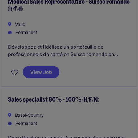
Erfahrung, Netzwerk und Potenzial.
Medical Sales Representative - Suisse romande
(h/f/d)
Vaud
Permanent
Développez et fidélisez un portefeuille de
professionnels de santé en Suisse romande en
assurant la promotion d'un portefeuille
pharmaceutique, le développement commercial du
View Job
territoire et l'atteinte des objectifs de vente au sein
d'un laboratoire international.
Sales specialist 80% - 100% (H/F/N)
Basel-Country
Permanent
Diese Position verbindet Aussendienstbesuche und