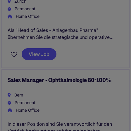
Zürich
Permanent
Home Office
Als "Head of Sales - Anlagenbau Pharma"
übernehmen Sie die strategische und operative
Führung der internationalen Vertriebsorganisation
und treiben das nachhaltige Wachstum sowie die
View Job
globale Marktentwicklung eines führenden
Technologieunternehmens im Pharma- und Biotech-
Anlagenbau voran.
Sales Manager - Ophthalmologie 80-100%
Bern
Permanent
Home Office
In dieser Position sind Sie verantwortlich für den