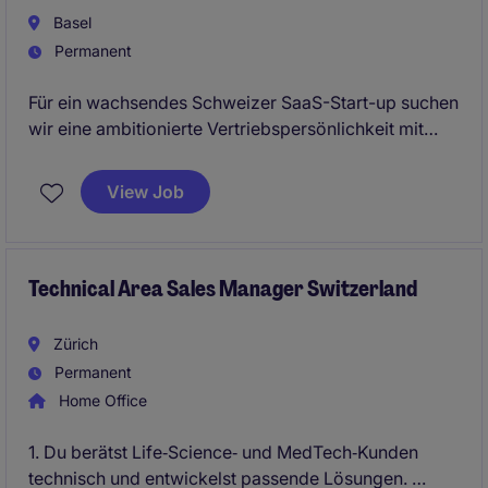
Basel
Permanent
Für ein wachsendes Schweizer SaaS-Start-up suchen
wir eine ambitionierte Vertriebspersönlichkeit mit
erster Erfahrung im B2B-Sales. In dieser Rolle
identifizieren Sie potenzielle Firmenkund:innen,
View Job
führen Erstgespräche, begleiten den
Verkaufsprozess und bauen schrittweise ein eigenes
Kundenportfolio auf. Ideal für motivierte Sales-
Talente, die in einem dynamischen Tech-Umfeld
Technical Area Sales Manager Switzerland
Verantwortung übernehmen möchten.
Zürich
Permanent
Home Office
1. Du berätst Life‑Science‑ und MedTech‑Kunden
technisch und entwickelst passende Lösungen.