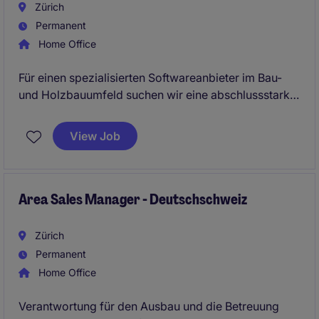
Zürich
Permanent
Home Office
Für einen spezialisierten Softwareanbieter im Bau-
und Holzbauumfeld suchen wir eine abschlussstarke
Sales-Persönlichkeit für den Schweizer Markt. In
dieser Rolle übernehmen Sie eine zentrale
View Job
Vertriebsmission: Bestehende Kundenbeziehungen
sichern, Retention, Neukund:innen aufbauen und
moderne CAD- sowie ERP-Lösungen erfolgreich im
Markt positionieren.
Area Sales Manager - Deutschschweiz
Zürich
Permanent
Home Office
Verantwortung für den Ausbau und die Betreuung