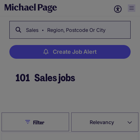
Sales
Region, Postcode Or City
Create Job Alert
101
Sales jobs
Create Job Alert
Close
Relevancy
Filter