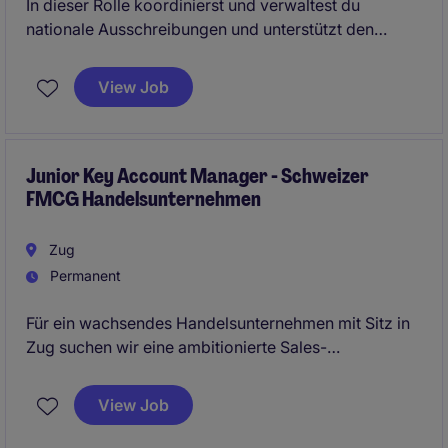
In dieser Rolle koordinierst und verwaltest du
nationale Ausschreibungen und unterstützt den
gesamten Bid-Management-Prozess von der Analyse
bis zur termingerechten Einreichung. Als zentrale
View Job
Schnittstelle arbeitest du eng mit verschiedenen
Abteilungen zusammen und sorgst für effiziente
Abläufe, strukturierte Prozesse sowie eine
professionelle Kunden- und
Junior Key Account Manager - Schweizer
FMCG Handelsunternehmen
Angebotsdokumentation.
Zug
Permanent
Für ein wachsendes Handelsunternehmen mit Sitz in
Zug suchen wir eine ambitionierte Sales-
Persönlichkeit mit Erfahrung im Schweizer Retail-
oder FMCG-Umfeld. In dieser Rolle betreuen Sie
View Job
nationale Detailhandelskunden, unterstützen den
Ausbau des Food-Geschäfts und arbeiten an der