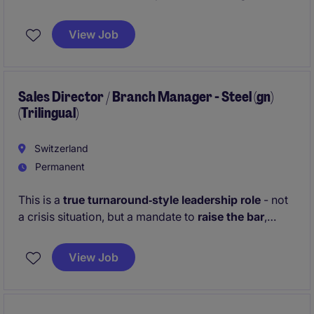
2. Du identifizierst neue B2B‑Geschäftschancen und
begleitest den gesamten Verkaufsprozess.
View Job
Sales Director / Branch Manager - Steel (gn)
(Trilingual)
Switzerland
Permanent
This is a
true turnaround‑style leadership role
- not
a crisis situation, but a mandate to
raise the bar
,
challenge established ways of working, and actively
steer both business results and people performance
View Job