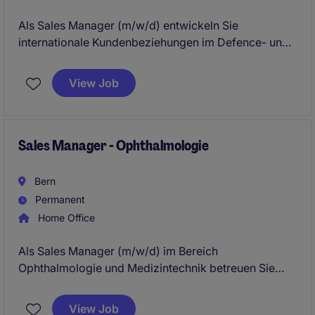
Als Sales Manager (m/w/d) entwickeln Sie
internationale Kundenbeziehungen im Defence- und
Sicherheitsumfeld und verantworten die
Geschäftsentwicklung in Ihrer Region (MEA). Im
View Job
Fokus steht der Vertrieb komplexer Systemlösungen
mit langen Verkaufszyklen und hoher strategischer
Relevanz.
Sales Manager - Ophthalmologie
Bern
Permanent
Home Office
Als Sales Manager (m/w/d) im Bereich
Ophthalmologie und Medizintechnik betreuen Sie
bestehende Kunden, gewinnen neue
Geschäftspartner und treiben die Vermarktung
View Job