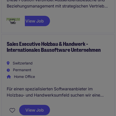
Beziehungsmanagement mit strategischen Vertriebs-
und Marketingaufgaben. Sie treiben das
geschäftliche Wachstum voran, indem Sie Kunden
View Job
betreuen, Produktdaten verwalten, Veranstaltungen
organisieren und Initiativen zur Stärkung der
Marktpositionierung beitragen.
Sales Executive Holzbau & Handwerk -
Internationales Bausoftware Unternehmen
Switzerland
Permanent
Home Office
Für einen spezialisierten Softwareanbieter im
Holzbau- und Handwerksumfeld suchen wir eine
vertriebsstarke Persönlichkeit für den Schweizer
Markt. Im Fokus stehen Schreinerbetriebe,
View Job
Zimmereien und Holzbauunternehmen, die ihre