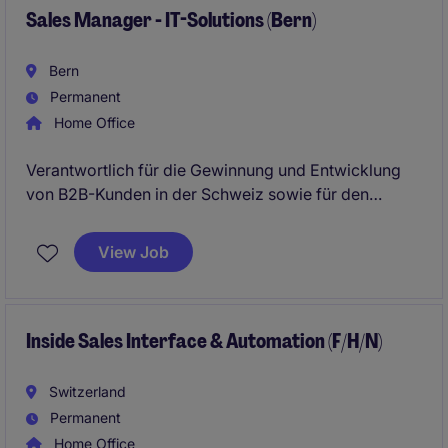
Sales Manager - IT-Solutions (Bern)
Bern
Permanent
Home Office
Verantwortlich für die Gewinnung und Entwicklung
von B2B-Kunden in der Schweiz sowie für den
Vertrieb massgeschneiderter IT-Lösungen über den
gesamten Verkaufsprozess hinweg - von der
View Job
Akquise bis zum Vertragsabschluss.
Inside Sales Interface & Automation (F/H/N)
Switzerland
Permanent
Home Office