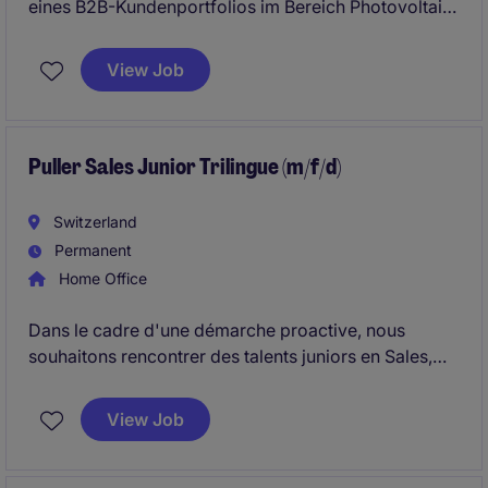
eines B2B-Kundenportfolios im Bereich Photovoltaik
in der Deutschschweiz. Fokus auf
Neukundengewinnung (Aussendienst) sowie
View Job
Entwicklung nachhaltiger Kundenbeziehungen in
einem stark wachsenden Markt.
Puller Sales Junior Trilingue (m/f/d)
Switzerland
Permanent
Home Office
Dans le cadre d'une démarche proactive, nous
souhaitons rencontrer des talents juniors en Sales,
trilingues, intéressés par une carrière commerciale
dans un environnement technique et international.
View Job