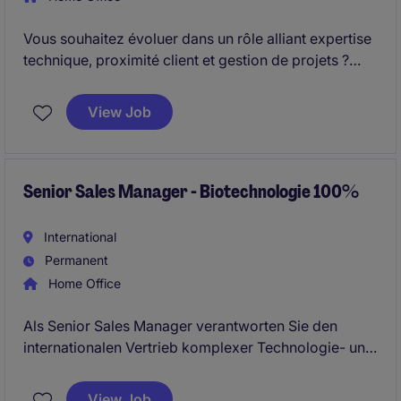
Vous souhaitez évoluer dans un rôle alliant expertise
technique, proximité client et gestion de projets ?
Vous aimez comprendre les enjeux de vos
interlocuteurs et les accompagner vers les meilleures
View Job
solutions ? Cette opportunité vous permettra de
devenir un véritable partenaire technique pour une
clientèle industrielle exigeante et innovante.
Senior Sales Manager - Biotechnologie 100%
International
Permanent
Home Office
Als Senior Sales Manager verantworten Sie den
internationalen Vertrieb komplexer Technologie- und
Anlagelösungen im Life-Science-Umfeld, gewinnen
neue Kunden und entwickeln langfristige
View Job