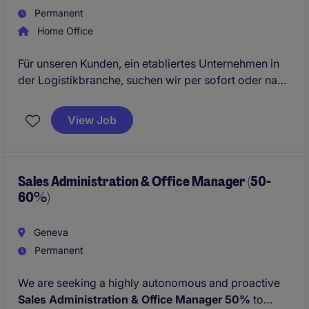
Permanent
Home Office
Für unseren Kunden, ein etabliertes Unternehmen in
der Logistikbranche, suchen wir per sofort oder nach
Vereinbarung einen Verkaufsberater Aussendienst
100% zur Verstärkung des Teams. Wir richten uns an
View Job
eine vertriebsstarke Persönlichkeit mit ausgeprägter
Hunter-Mentalität und fundierter Erfahrung im
Schweizer KEP-Markt. Das Unternehmen bietet
moderne Anstellungsbedingungen, sowie eine
Sales Administration & Office Manager (50-
60%)
abwechslungsreiche Tätigkeit mit
Eigenverantwortung.
Geneva
Permanent
We are seeking a highly autonomous and proactive
Sales Administration & Office Manager
50%
to