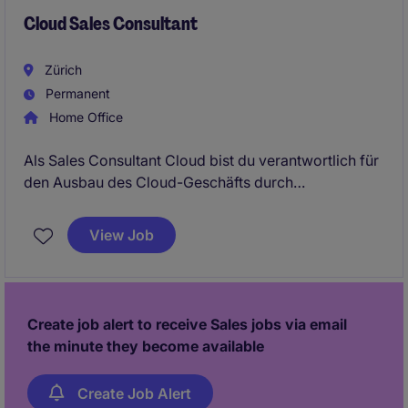
Cloud Sales Consultant
Zürich
Permanent
Home Office
Als Sales Consultant Cloud bist du verantwortlich für
den Ausbau des Cloud-Geschäfts durch
Neukundengewinnung, Kundenbetreuung und aktives
Pipeline-Management. Dabei berätst du Kunden zu
View Job
modernen Cloud- und Workplace-Lösungen und
arbeitest eng mit internen Teams sowie Partnern zur
Umsetzung technischer Lösungen zusammen.
Create job alert to receive Sales jobs via email
the minute they become available
Create Job Alert