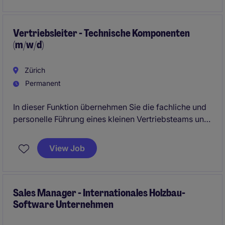
Planung, Kalkulation, Produktion und Administration
digitalisieren möchten. Ideal für Sales-Profile mit
starkem Abschlusswillen und Branchenverständnis.
Vertriebsleiter - Technische Komponenten
(m/w/d)
Zürich
Permanent
In dieser Funktion übernehmen Sie die fachliche und
personelle Führung eines kleinen Vertriebsteams und
berichten direkt an den CSO. Sie treiben die
Geschäftsentwicklung in Europa voran, bauen
View Job
bestehende Kundenbeziehungen aus und gewinnen
neue Projekte bei internationalen Key Accounts.
Sales Manager - Internationales Holzbau-
Software Unternehmen