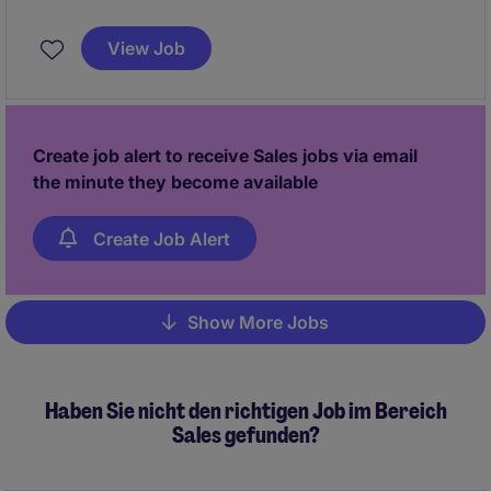
support our growing operations in Geneva. This role
combines commercial administration and office
View Job
management responsibilities in a fast-evolving
environment requiring flexibility, ownership, and a
hands-on approach.
Create job alert to receive Sales jobs via email
the minute they become available
Create Job Alert
Show More Jobs
Pagination
Haben Sie nicht den richtigen Job im Bereich
Sales gefunden?