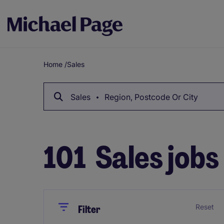
Home
/
Sales
Breadcrumb
Sales
Region, Postcode Or City
101
Sales jobs
Close
Close
Reset
Filter