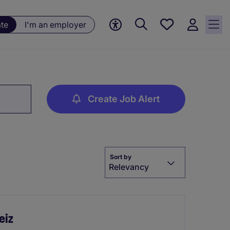
Saved
ate
I'm an employer
jobs, 0
currently
saved
jobs
Create Job Alert
Sort by
Relevancy
eiz