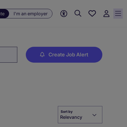
Saved
ate
I'm an employer
jobs, 0
currently
saved
jobs
Create Job Alert
Sort by
Relevancy