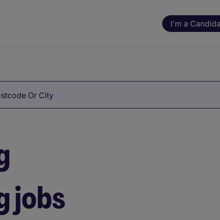
I'm a Candid
stcode Or City
g
 jobs