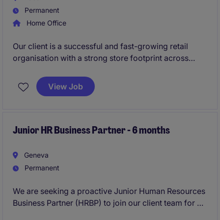
Permanent
Home Office
Our client is a successful and fast-growing retail
organisation with a strong store footprint across
Europe. As part of an ambitious expansion strategy,
the company is further strengthening its presence in
View Job
Switzerland and investing in scalable structures to
support long-term growth.
Junior HR Business Partner - 6 months
Geneva
Permanent
We are seeking a proactive Junior Human Resources
Business Partner (HRBP) to join our client team for a
6-month assignment. Based in Geneva, this role will