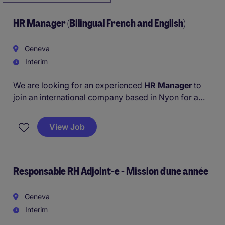
HR Manager (Bilingual French and English)
Geneva
Interim
We are looking for an experienced
HR Manager
to
join an international company based in Nyon for a
5‑month assignment, overseeing the full scope of HR
activities for a site of approximately 60 employees.
View Job
French and English fluency are a must.
Responsable RH Adjoint-e - Mission d'une année
Geneva
Interim