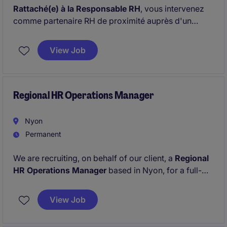
Rattaché(e) à la Responsable RH
, vous intervenez
comme partenaire RH de proximité auprès d'un
important département regroupant des populations
variées. À ce titre, vous accompagnez les managers
View Job
et les collaborateurs sur l'ensemble des sujets RH
opérationnels tout en contribuant à la mise en œuvre
de la stratégie RH de l'organisation.
Regional HR Operations Manager
Nyon
Permanent
We are recruiting, on behalf of our client, a
Regional
HR Operations Manager
based in Nyon, for a full-
time position.
View Job