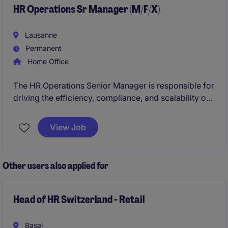
HR Operations Sr Manager (M/F/X)
Lausanne
Permanent
Home Office
The HR Operations Senior Manager is responsible for
driving the efficiency, compliance, and scalability of
global HR operations across multiple geographies
within a highly regulated biotech environment. The
View Job
role combines payroll governance, HRIS leadership,
compensation benchmarking, and process
optimization to support business growth and
Other users also applied for
strategic decision-making.
Head of HR Switzerland - Retail
Basel