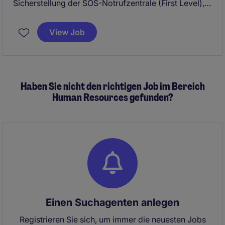
Sicherstellung der SOS-Notrufzentrale (First Level),
über welche wir unseren Kundinnen und Kunden in
Notsituationen als starke Partnerin zur Seite stehen.
View Job
Als Spezialist im SOS First Level beraten Sie unsere
Kunden in Notsituationen telefonisch und
organisieren Sofortmassnahmen, wie beispielsweise
bei Pannen- und Hausratsfällen oder beim
Haben Sie nicht den richtigen Job im Bereich
Kreditkartensperrservice.
Human Resources gefunden?
Einen Suchagenten anlegen
Registrieren Sie sich, um immer die neuesten Jobs