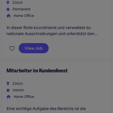
Zürich
Permanent
Home Office
In dieser Rolle koordinierst und verwaltest du
nationale Ausschreibungen und unterstützt den
gesamten Bid-Management-Prozess von der Analyse
bis zur termingerechten Einreichung. Als zentrale
View Job
Schnittstelle arbeitest du eng mit verschiedenen
Abteilungen zusammen und sorgst für effiziente
Abläufe, strukturierte Prozesse sowie eine
professionelle Kunden- und
Mitarbeiter im Kundendienst
Angebotsdokumentation.
Zürich
Interim
Home Office
Eine wichtige Aufgabe des Bereichs ist die