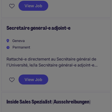
support the Head of Talent and BP and employees a
View Job
providing strategic and operational HR partnership in
a fast-paced international environment.
Secrétaire général-e adjoint-e
Geneva
Permanent
Rattaché-e directement au Secrétaire général de
l'Université, le/la Secrétaire général-e adjoint-e
(SGA) contribue à la conduite et à la coordination
des affaires institutionnelles, au cœur de la
View Job
gouvernance de l'Université et en interface directe
avec le Rectorat.
Inside Sales Spezialist (Ausschreibungen)