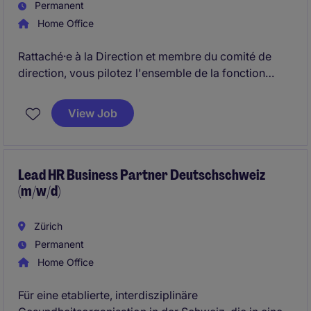
Permanent
Home Office
Rattaché·e à la Direction et membre du comité de
direction, vous pilotez l'ensemble de la fonction
Ressources Humaines. Vous définissez les
orientations RH, accompagnez les responsables
View Job
dans leurs enjeux quotidiens et veillez à la cohérence
des pratiques au sein d'une organisation
décentralisée. Véritable partenaire de la
gouvernance, vous alternez entre vision stratégique,
Lead HR Business Partner Deutschschweiz
(m/w/d)
coordination transverse et implication opérationnelle.
Zürich
Permanent
Home Office
Für eine etablierte, interdisziplinäre