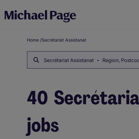
Home
/
Secrétariat Assistanat
Breadcrumb
Secrétariat Assistanat
Region, Postcod
40
Secrétaria
jobs