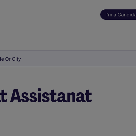
I'm a Candid
e Or City
t Assistanat