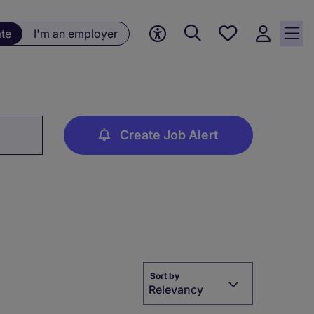
Saved
ate
I'm an employer
jobs, 0
currently
saved
jobs
Create Job Alert
Sort by
Relevancy