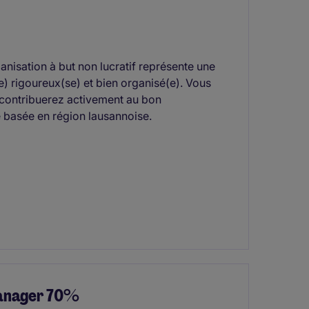
anisation à but non lucratif représente une
e) rigoureux(se) et bien organisé(e). Vous
t contribuerez activement au bon
e basée en région lausannoise.
Manager 70%