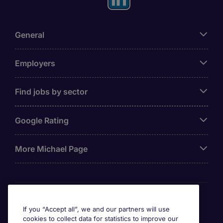
General
Employers
Find jobs by sector
Google Rating
More Michael Page
Awards
If you “Accept all”, we and our partners will use
cookies to collect data for statistics to improve our