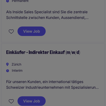
Permanent
Als Inside Sales Specialist sind Sie die zentrale
Schnittstelle zwischen Kunden, Aussendienst,
Produktion und Logistik. Sie erstellen Offerten,
koordinieren Liefertermine und betreuen Kunden
View Job
telefonisch sowie schriftlich. Mit Ihrem
Organisationstalent und Ihrer Kommunikationsstärke
sorgen Sie für reibungslose Abläufe und eine hohe
Kundenzufriedenheit.
Einkäufer - Indirekter Einkauf (m/w/d)
Zürich
Interim
Für unseren Kunden, ein international tätiges
Schweizer Industrieunternehmen mit Spezialisierung
auf Innovative Antriebs- und Regeltechnik für HLK-
Systeme, suchen wir aktuell eine temporäre
View Job
Unterstützung im Einkauf im Zürcher Oberland.