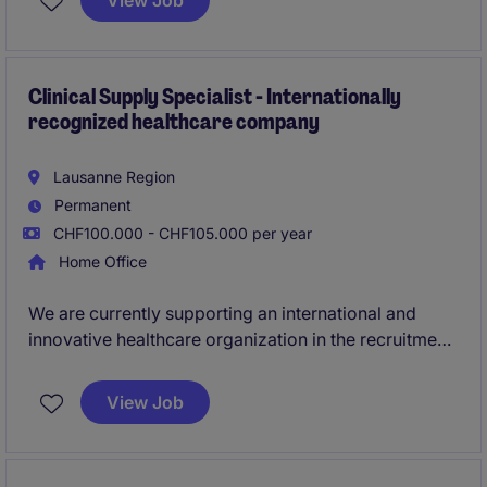
View Job
with extension option.
Clinical Supply Specialist - Internationally
recognized healthcare company
Lausanne Region
Permanent
CHF100.000 - CHF105.000 per year
Home Office
We are currently supporting an international and
innovative healthcare organization in the recruitment
of a
Clinical Supply Specialist
to join its Supply
Operations team based in Lausanne. This position
View Job
plays a key role in ensuring the efficient planning,
coordination, and execution of clinical trial supply
activities across multiple studies.