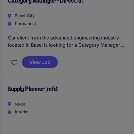
Category Manager - Direct (a)
Basel-City
Permanent
Our client from the advanced engineering industry
located in Basel is looking for a Category Manager
(a) with strong technical understanding (focus direct
categories). The role focuses on supplier strategy,
View Job
commercial negotiations, and cross-functional
collaboration to ensure cost efficiency, supply
continuity, and operational excellence while
supporting high-value technical programs.
Supply Planner (mfd)
Nyon
Interim