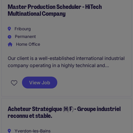
This is a permanent opportunity offering an
Master Production Scheduler - HiTech
Multinational Company
immediate start or a start date by mutual agreement.
Fribourg
Permanent
Home Office
Our client is a well-established international industrial
company operating in a highly technical and
vertically integrated manufacturing environment. As
part of its ongoing supply chain optimization and
View Job
operational excellence initiatives, the company is
looking to recruit a Master Production Scheduler to
strengthen its planning team at its site in Switzerland.
Acheteur Stratégique (H/F) - Groupe industriel
reconnu et stable.
Yverdon-les-Bains