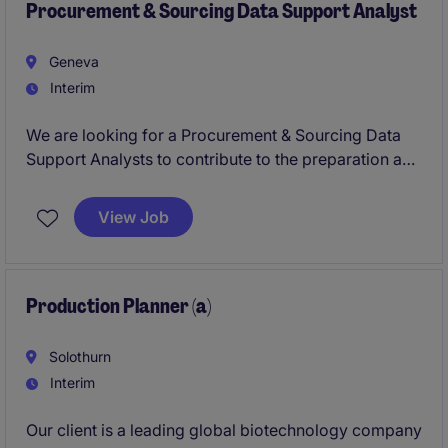
Procurement & Sourcing Data Support Analyst
Geneva
Interim
We are looking for a Procurement & Sourcing Data
Support Analysts to contribute to the preparation and
execution of complex tender processes. The role is
highly operational and analytical: you will support
View Job
data analysis, tender documentation, and
coordination across technical and commercial
workstreams.
Production Planner (a)
Solothurn
Interim
Our client is a leading global biotechnology company