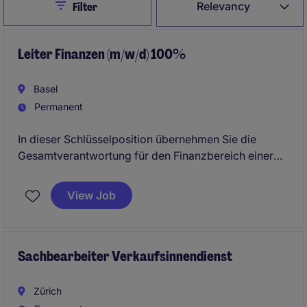
Close
Relevancy
Filter
Leiter Finanzen (m/w/d) 100%
Basel
Permanent
In dieser Schlüsselposition übernehmen Sie die
Gesamtverantwortung für den Finanzbereich einer
Schweizer Landesgesellschaft und sind gleichzeitig
Teil der Geschäftsleitung.
View Job
Dabei agieren Sie nicht nur als Finanzexperte,
sondern auch als strategischer Sparringspartner für
den Managing Director und das gesamte Leadership-
Sachbearbeiter Verkaufsinnendienst
Team.
Zürich