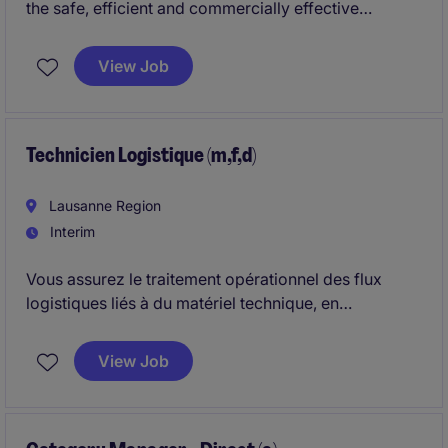
the safe, efficient and commercially effective
operation of assigned tanker vessels. The role
involves managing day-to-day voyage operations,
View Job
ensuring compliance with charter party obligations,
applicable regulations and company procedures,
while safeguarding the Owners' commercial
interests.
Technicien Logistique (m,f,d)
Lausanne Region
Interim
Vous assurez le traitement opérationnel des flux
logistiques liés à du matériel technique, en
garantissant la disponibilité, le suivi et la bonne
circulation des équipements.
View Job