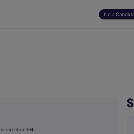
I'm a Candid
S
la direction RH