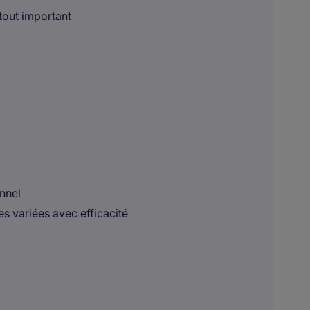
atout important
onnel
s variées avec efficacité