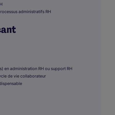
RH
 processus administratifs RH
cant
ns) en administration RH ou support RH
cle de vie collaborateur
ndispensable