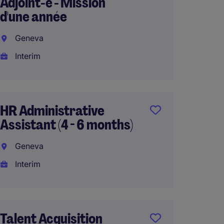
Adjoint-e - Mission
French
d'une année
Genev
Geneva
Interi
Interim
Assist
HR Administrative
Resso
Assistant (4 - 6 months)
(4 mois
Geneva
Genev
Interim
Interi
Talent Acquisition
Biling