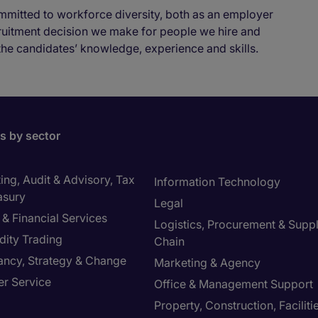
mmitted to workforce diversity, both as an employer
cruitment decision we make for people we hire and
the candidates’ knowledge, experience and skills.
bs by sector
ng, Audit & Advisory, Tax
Information Technology
asury
Legal
& Financial Services
Logistics, Procurement & Supp
ity Trading
Chain
ancy, Strategy & Change
Marketing & Agency
r Service
Office & Management Support
Property, Construction, Faciliti