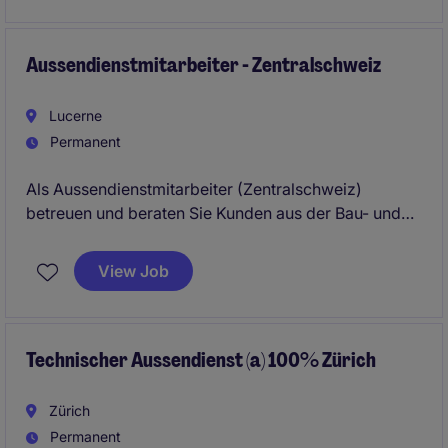
technische Beratung und lösungsorientierten Vertrieb
im Außendienst.
Aussendienstmitarbeiter - Zentralschweiz
Lucerne
Permanent
Als Aussendienstmitarbeiter (Zentralschweiz)
betreuen und beraten Sie Kunden aus der Bau- und
Baunebenbranche, vertreiben technisch
anspruchsvolle Produkte und Systeme und pflegen
View Job
bestehende Kundenbeziehungen.
Technischer Aussendienst (a) 100% Zürich
Zürich
Permanent