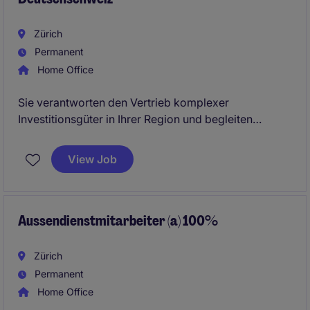
Zürich
Permanent
Home Office
Sie verantworten den Vertrieb komplexer
Investitionsgüter in Ihrer Region und begleiten
anspruchsvolle, langfristige Verkaufsprozesse.
Gesucht wird ein erfahrener Mid-Level-Sales-Profi
View Job
mit Netzwerk, technischer Affinität und Freude am
nachhaltigen Aufbau strategischer
Kundenbeziehungen.
Aussendienstmitarbeiter (a) 100%
Zürich
Permanent
Home Office