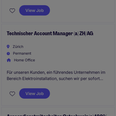
Kunden und internen Fachbereichen und entwickeln
passgenaue Automatisierungslösungen für
View Job
anspruchsvolle Anwendungen.
Technischer Account Manager (a) ZH/AG
Zürich
Permanent
Home Office
Für unseren Kunden, ein führendes Unternehmen im
Bereich Elektroinstallation, suchen wir per sofort
oder nach Vereinbarung einen Technischen Account
Manager (a) für die Region Zürich und Aargau.
View Job
Gesucht wird eine verkaufsstarke Persönlichkeit mit
technischer Ausbildung und Erfahrung im
Aussendienst. Die Position bietet
abwechslungsreiche Aufgaben, viel