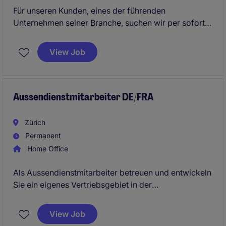
Für unseren Kunden, eines der führenden
Unternehmen seiner Branche, suchen wir per sofort
oder nach Vereinbarung einen
Aussendienstmitarbeiter (m/w/d) 100 % im
View Job
technischen Bereich. Das Unternehmen überzeugt
mit modernen Anstellungsbedingungen und bietet
eine verantwortungsvolle Tätigkeit in einem
dynamischen Umfeld. Gesucht wird eine
Aussendienstmitarbeiter DE/FRA
verkaufsstarke Persönlichkeit mit technischem
Background und ausgeprägter Kundenorientierung.
Zürich
Permanent
Home Office
Als Aussendienstmitarbeiter betreuen und entwickeln
Sie ein eigenes Vertriebsgebiet in der
Deutschschweiz und beraten Kunden zu innovativen
Automatisierungs- und Messtechniklösungen. Dabei
View Job
kombinieren Sie aktive Neukundenakquise,