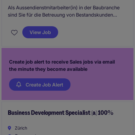
Als Aussendienstmitarbeiter(in) in der Baubranche
sind Sie für die Betreuung von Bestandskunden
sowie die Akquise neuer Geschäftsmöglichkeiten
zuständig. Diese spannende Position in der Business-
View Job
Services-Branche bietet Ihnen die Möglichkeit, Ihre
Verkaufsfähigkeiten und Ihr Branchenwissen in einem
dynamischen Umfeld einzubringen.
Create job alert to receive Sales jobs via email
the minute they become available
Create Job Alert
Business Development Specialist (a) 100%
Zürich