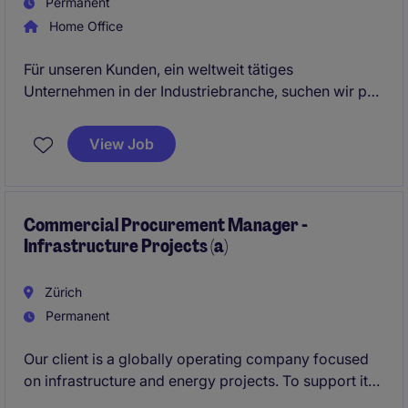
Permanent
Home Office
Für unseren Kunden, ein weltweit tätiges
Unternehmen in der Industriebranche, suchen wir per
sofort oder nach Vereinbarung eine/n Business
Development Specialist (a) 100% für die Schweiz.
View Job
Wir richten uns mit diesem Inserat an eine
ausgeprägte Sales-Persönlichkeit mit klarer Hunter-
Mentalität. Die Firma bietet spannende Aufgaben in
Commercial Procurement Manager -
Infrastructure Projects (a)
einem modernen Umfeld sowie attraktive
Anstellungsbedingungen.
Zürich
Permanent
Our client is a globally operating company focused
on infrastructure and energy projects. To support its
growing international project portfolio, we are