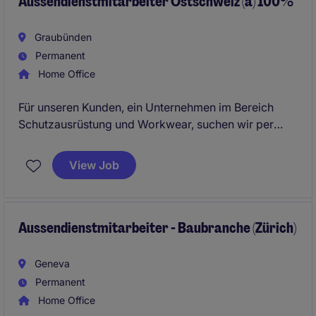
Aussendienstmitarbeiter Ostschweiz (a) 100%
Eigenverantwortung sowie moderne
Anstellungsbedingungen in einem
Graubünden
zukunftsorientierten Umfeld.
Permanent
Home Office
Für unseren Kunden, ein Unternehmen im Bereich
Schutzausrüstung und Workwear, suchen wir per
sofort oder nach Vereinbarung einen
Aussendienstmitarbeiter Ostschweiz (a) 100%.
View Job
Gesucht wird eine verkaufsstarke Persönlichkeit mit
Erfahrung im B2B-Aussendienst und ausgeprägter
Abschlussstärke. Idealerweise bringen Sie Kenntnisse
im Bereich Persönliche Schutzausrüstung und
Aussendienstmitarbeiter - Baubranche (Zürich)
Workwear mit. Es erwarten Sie Gestaltungsspielraum
und Entwicklungsmöglichkeiten.
Geneva
Permanent
Home Office