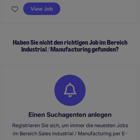
seeking a Commercial Procurement Manager (m/f/d)
View Job
to drive procurement and sourcing activities across
project lifecycles.
This is a permanent opportunity offering an
Haben Sie nicht den richtigen Job im Bereich
immediate start or a start date by mutual agreement.
Industrial / Manufacturing gefunden?
Einen Suchagenten anlegen
Registrieren Sie sich, um immer die neuesten Jobs
im Bereich Sales Industrial / Manufacturing per E-