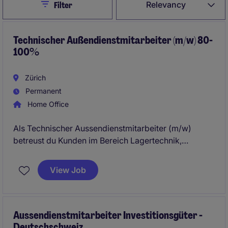
Close
Relevancy
Filter
Technischer Außendienstmitarbeiter (m/w) 80-
100%
Zürich
Permanent
Home Office
Als Technischer Aussendienstmitarbeiter (m/w)
betreust du Kunden im Bereich Lagertechnik,
gewinnst neue Geschäftspartner und begleitest
technische Projekte von der ersten Anfrage bis zur
View Job
erfolgreichen Umsetzung.
Aussendienstmitarbeiter Investitionsgüter -
Deutschschweiz