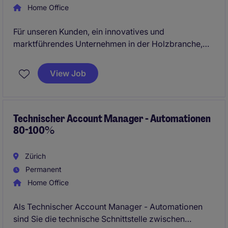
Home Office
Für unseren Kunden, ein innovatives und
marktführendes Unternehmen in der Holzbranche,
suchen wir per sofort oder nach Vereinbarung eine
engagierte Persönlichkeit als Technischer
View Job
Fachberaterin im Aussendienst (100%). Mit
Ausbildung im Holzbereich, Beratungskompetenz
und Freude am Verkauf übernimmst du ein eigenes
Gebiet. Dich erwarten moderne Bedingungen und
Technischer Account Manager - Automationen
80-100%
eine familiäre Unternehmenskultur.
Zürich
Permanent
Home Office
Als Technischer Account Manager - Automationen
sind Sie die technische Schnittstelle zwischen