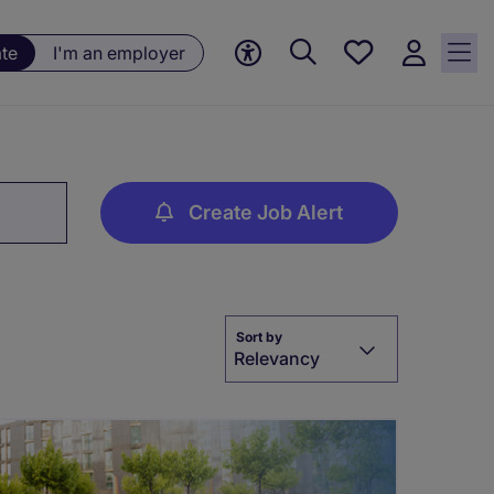
Saved
ate
I'm an employer
jobs, 0
currently
saved
jobs
Create Job Alert
Sort by
Relevancy