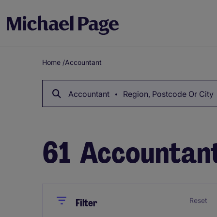
Home
/
Accountant
Breadcrumb
Accountant
Region, Postcode Or City
61
Accountant
Close
Close
Reset
Filter