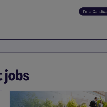
I'm a Candid
 jobs