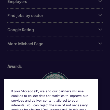
Employers
Find jobs by sector
Google Rating
More Michael Page
Awards
If you “Accept all”, we and our partners will use
cookies to collect data for statistics to improve our
services and deliver content tailored to your
interests. You can reject the use of not necessary
cookies by clicking “Only necessary”. In this case,