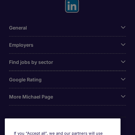
General
Employers
Find jobs by sector
Google Rating
More Michael Page
Awards
If you “Accept all”, we and our partners will use