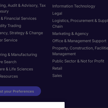
ng, Audit & Advisory, Tax
Information Technology
asury
Legal
& Financial Services
Logistics, Procurement & Supp
ity Trading
Chain
ancy, Strategy & Change
Marketing & Agency
r Service
Office & Management Support
Property, Construction, Faciliti
Management
ring & Manufacturing
Public Sector & Not for Profit
ve Search
Retail
re & Life Sciences
Sales
Resources
st your Preferences