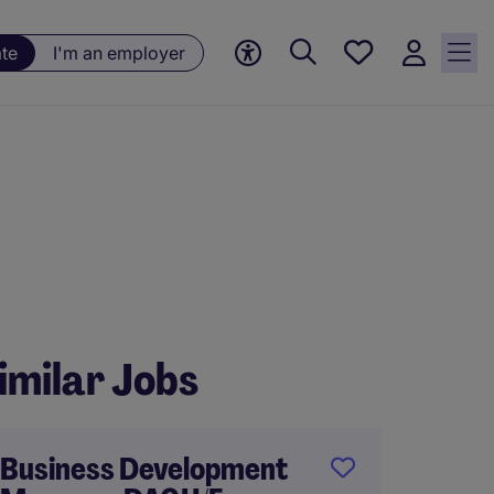
Saved
ate
I'm an employer
jobs, 0
currently
saved
jobs
imilar Jobs
Business Development