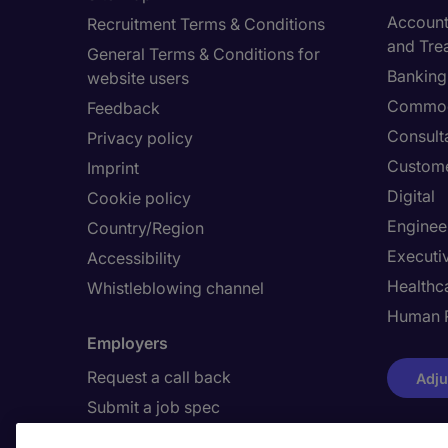
Accounti
Recruitment Terms & Conditions
and Tre
General Terms & Conditions for
Banking 
website users
Commod
Feedback
Consult
Privacy policy
Custome
Imprint
Digital
Cookie policy
Enginee
Country/Region
Executi
Accessibility
Healthca
Whistleblowing channel
Human 
Employers
Request a call back
Adju
Submit a job spec