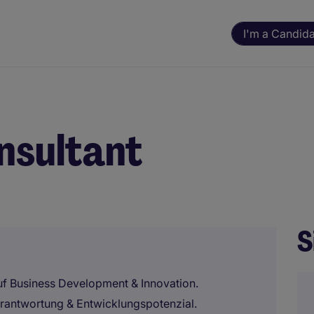
I'm a Candid
nsultant
S
f Business Development & Innovation.
rantwortung & Entwicklungspotenzial.