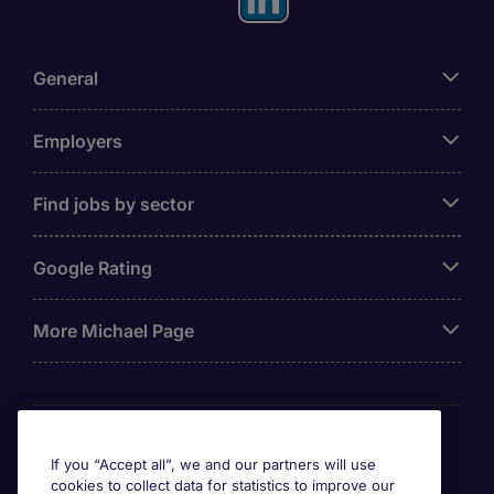
General
Employers
Find jobs by sector
Google Rating
More Michael Page
Awards
If you “Accept all”, we and our partners will use
cookies to collect data for statistics to improve our