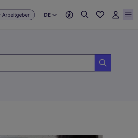
Meine
r Arbeitgeber
DE
jobs, 0
currently
saved
jobs