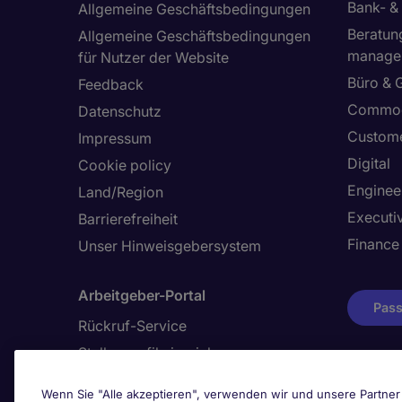
Bank- &
Allgemeine Geschäftsbedingungen
Beratun
Allgemeine Geschäftsbedingungen
manage
für Nutzer der Website
Büro & 
Feedback
Commod
Datenschutz
Custome
Impressum
Digital
Cookie policy
Enginee
Land/Region
Executi
Barrierefreiheit
Finance
Unser Hinweisgebersystem
Arbeitgeber-Portal
Pass
Rückruf-Service
Stellenprofil einreichen
Wenn Sie "Alle akzeptieren", verwenden wir und unsere Partner 