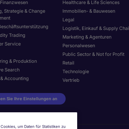
 Finanzwesen
Healthcare & Life Sciences
g, Strategie & Change
Immobilien- & Bauwesen
ment
Legal
Geschäftsunterstützung
Logistik, Einkauf & Supply Cha
ity Trading
Marketing & Agenturen
r Service
Personalwesen
Public Sector & Not for Profit
ring & Produktion
Retail
ve Search
Technologie
 & Accounting
Vertrieb
en Sie Ihre Einstellungen an
Cookies, um Daten für Statistiken zu