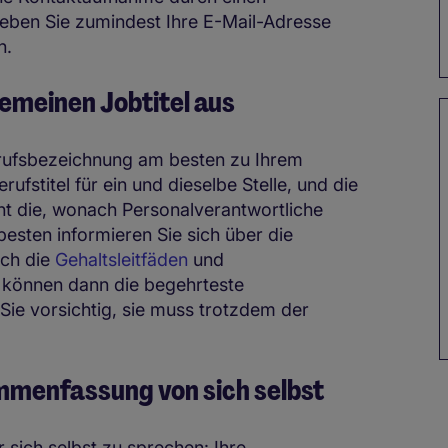
 Geben Sie zumindest Ihre E-Mail-Adresse
an.
gemeinen Jobtitel aus
Berufsbezeichnung am besten zu Ihrem
rufstitel für ein und dieselbe Stelle, und die
icht die, wonach Personalverantwortliche
sten informieren Sie sich über die
rch die
Gehaltsleitfäden
und
e können dann die begehrteste
ie vorsichtig, sie muss trotzdem der
sammenfassung von sich selbst
r sich selbst zu sprechen: Ihre