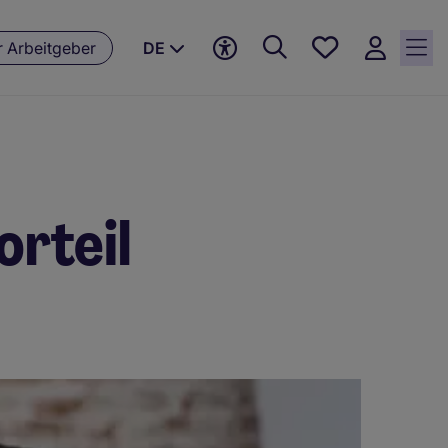
Meine
r Arbeitgeber
DE
jobs, 0
currently
saved
jobs
orteil