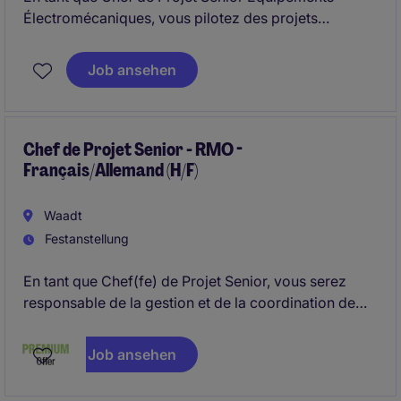
Électromécaniques, vous pilotez des projets
d'infrastructures de transport depuis les phases
d'études jusqu'à la mise en service, en assurant la
Job ansehen
maîtrise des coûts, délais, qualité et risques. Vous
coordonnez les différentes parties prenantes,
supervisez les équipes techniques et contribuez au
développement commercial de l'activité.
Chef de Projet Senior - RMO -
Français/Allemand (H/F)
Waadt
Festanstellung
En tant que Chef(fe) de Projet Senior, vous serez
responsable de la gestion et de la coordination de
projets commerciaux de grande envergure. Vous
jouerez ainsi un rôle clé dans la supervision et la
Job ansehen
livraison des projets.