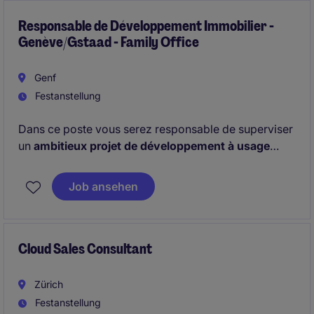
Responsable de Développement Immobilier -
Genève/Gstaad - Family Office
Genf
Festanstellung
Dans ce poste vous serez responsable de superviser
un
ambitieux projet de développement à usage
mixte à Gstaad
, comprenant un hôtel, des
appartements avec services et des commerces. Vous
Job ansehen
représenterez également le propriétaire dans les
relations avec les autorités locales et les entreprises
sélectionnées, tout en apportant votre soutien aux
équipes dans l'analyse de potentiels investissements.
Cloud Sales Consultant
Zürich
Festanstellung