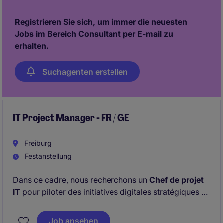
capabilities with a hands-on approach to driving data
culture and identifying impactful AI use cases.
Registrieren Sie sich, um immer die neuesten
Jobs im Bereich Consultant per E-mail zu
erhalten.
Suchagenten erstellen
IT Project Manager - FR / GE
Freiburg
Festanstellung
Dans ce cadre, nous recherchons un
Chef de projet
IT
pour piloter des initiatives digitales stratégiques et
contribuer activement à la transformation de
l'organisation.
Job ansehen