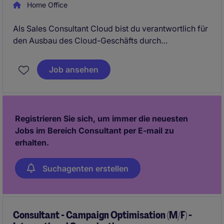
Home Office
Als Sales Consultant Cloud bist du verantwortlich für
den Ausbau des Cloud-Geschäfts durch
Neukundengewinnung, Kundenbetreuung und aktives
Pipeline-Management. Dabei berätst du Kunden zu
Job ansehen
modernen Cloud- und Workplace-Lösungen und
arbeitest eng mit internen Teams sowie Partnern zur
Umsetzung technischer Lösungen zusammen.
Registrieren Sie sich, um immer die neuesten
Jobs im Bereich Consultant per E-mail zu
erhalten.
Suchagenten erstellen
Consultant - Campaign Optimisation (M/F) -