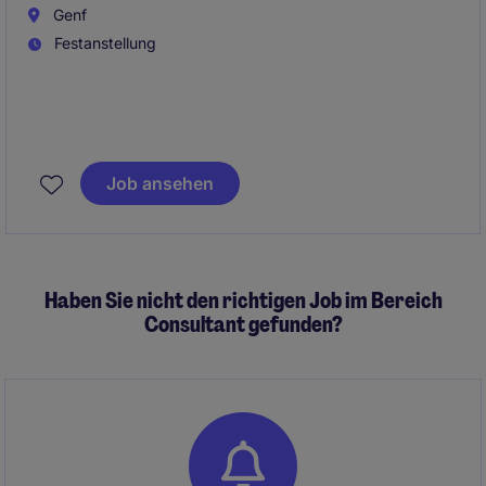
Genf
Festanstellung
Véritable pilier de l'organisation, vous êtes
responsable de la performance opérationnelle des
Job ansehen
projets, de leur lancement à leur livraison. Vous
intervenez en tant que manager, référent technique et
garant des résultats, avec un objectif constant de
qualité, de maîtrise des coûts et de satisfaction client.
Haben Sie nicht den richtigen Job im Bereich
Consultant gefunden?
Vous encadrez une équipe d'environ 10
collaborateurs (techniciens + Chef de projets)