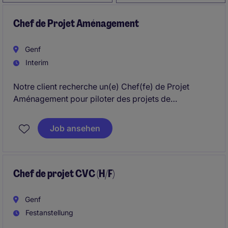
Chef de Projet Aménagement
Genf
Interim
Notre client recherche un(e) Chef(fe) de Projet
Aménagement pour piloter des projets de
rénovation, d'extension et d'aménagement
d'espaces commerciaux. Vous assurerez la gestion
Job ansehen
complète des projets, de la conception architecturale
à la livraison finale, en garantissant qualité, respect
des délais et maîtrise des coûts.
Chef de projet CVC (H/F)
Genf
Festanstellung