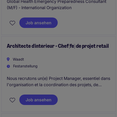
Global Health Emergency Preparedness Consultant
(M/F) - International Organization
Job ansehen
Architecte d'intérieur - Chef(fe) de projet retail
Waadt
Festanstellung
Nous recrutons un(e) Project Manager, essentiel dans
l'organisation et la coordination des projets, de
manière à transformer la demande et l'exigence
client en un projet à valeur ajoutée, rentable et
Job ansehen
maîtrisé. Nous recherchons une certaine expertise et
un fort intérêt pour le secteur du luxe.