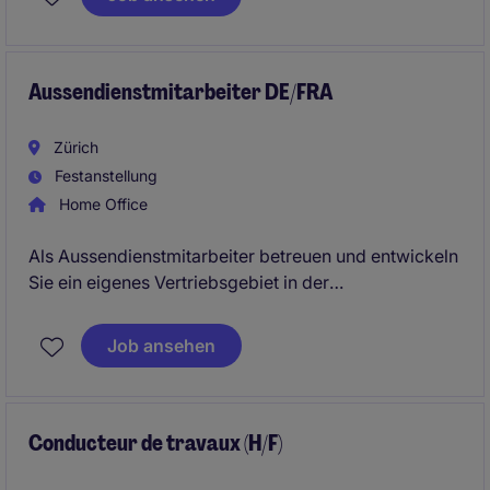
Aussendienstmitarbeiter DE/FRA
Zürich
Festanstellung
Home Office
Als Aussendienstmitarbeiter betreuen und entwickeln
Sie ein eigenes Vertriebsgebiet in der
Deutschschweiz und beraten Kunden zu innovativen
Automatisierungs- und Messtechniklösungen. Dabei
Job ansehen
kombinieren Sie aktive Neukundenakquise,
technische Beratung und lösungsorientierten Vertrieb
im Außendienst.
Conducteur de travaux (H/F)