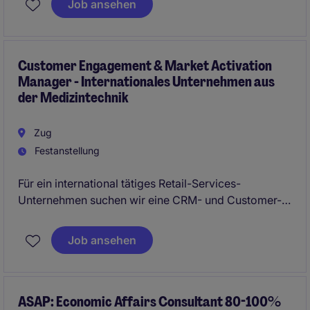
Job ansehen
nachhaltigen Mehrwert schaffen und ihre Karriere in
einem dynamischen, leistungsorientierten Umfeld auf
das nächste Level heben möchten.
Customer Engagement & Market Activation
Manager - Internationales Unternehmen aus
der Medizintechnik
Zug
Festanstellung
Für ein international tätiges Retail-Services-
Unternehmen suchen wir eine CRM- und Customer-
Engagement-Persönlichkeit mit kommerziellem
Fokus. Sie verantworten lokale CRM-Initiativen,
Job ansehen
entwickeln Kundenjourneys weiter und steigern
Conversion, Retention sowie Customer Lifetime
Value durch datenbasierte Kampagnen und enge
Zusammenarbeit mit Sales, Retail und Customer
ASAP: Economic Affairs Consultant 80-100%