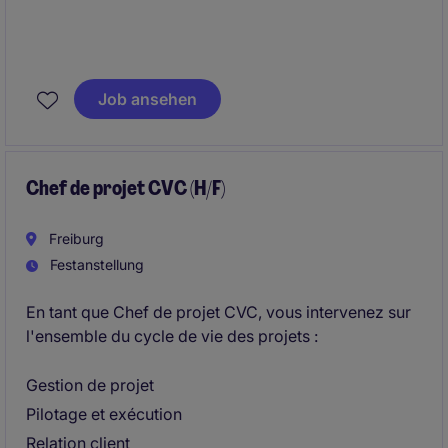
Après l'adjudication des marchés et la réalisation des
études techniques par le bureau d'études, vous
Job ansehen
prenez en charge le pilotage de l'exécution des
projets jusqu'à leur réception.
Chef de projet CVC (H/F)
Freiburg
Festanstellung
En tant que Chef de projet CVC, vous intervenez sur
l'ensemble du cycle de vie des projets :
Gestion de projet
Pilotage et exécution
Relation client