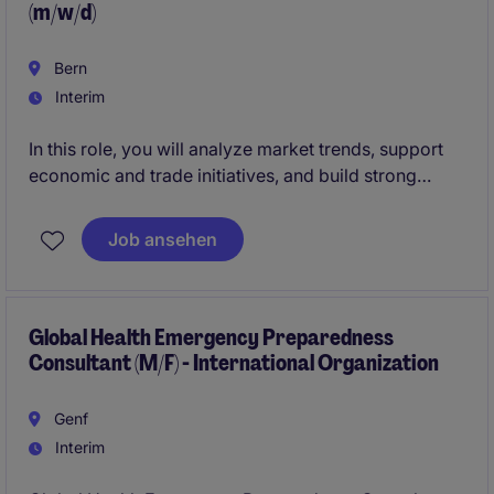
(m/w/d)
Care.
Bern
Interim
In this role, you will analyze market trends, support
economic and trade initiatives, and build strong
international business relationships through research,
networking, and effective project execution.
Job ansehen
Global Health Emergency Preparedness
Consultant (M/F) - International Organization
Genf
Interim