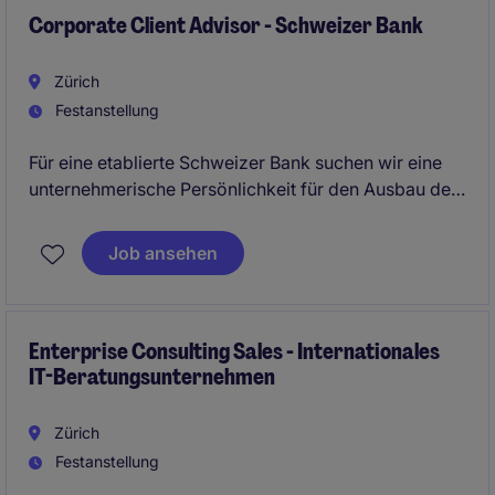
Corporate Client Advisor - Schweizer Bank
Zürich
Festanstellung
Für eine etablierte Schweizer Bank suchen wir eine
unternehmerische Persönlichkeit für den Ausbau des
Corporate-Banking-Geschäfts in der
Deutschschweiz. Sie gewinnen grössere KMU und
Job ansehen
Handelsunternehmen, entwickeln langfristige
Kundenbeziehungen und beraten zu Finanzierungen,
Trade Finance, Corporate Finance und weiteren
Banklösungen.
Enterprise Consulting Sales - Internationales
IT-Beratungsunternehmen
Zürich
Festanstellung