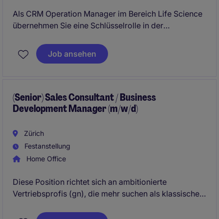
Als CRM Operation Manager im Bereich Life Science
übernehmen Sie eine Schlüsselrolle in der
Optimierung und Verwaltung von CRM-Prozessen.
Sie sind verantwortlich für die Sicherstellung einer
Job ansehen
reibungslosen Systemnutzung und spielen eine
wichtige Rolle in der Unterstützung der Marketing-
und Agenturabteilung.
(Senior) Sales Consultant / Business
Development Manager (m/w/d)
Zürich
Festanstellung
Home Office
Diese Position richtet sich an ambitionierte
Vertriebsprofis (gn), die mehr suchen als klassischen
Verkauf: Menschen, die durch Beratung,
Beziehungsmanagement und Geschäftssinn