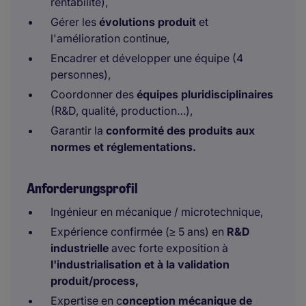
rentabilité),
Gérer les
évolutions produit
et
l'amélioration continue,
Encadrer et développer une équipe (4
personnes),
Coordonner des
équipes pluridisciplinaires
(R&D, qualité, production…),
Garantir la
conformité des produits aux
normes et réglementations.
Anforderungsprofil
Ingénieur en mécanique / microtechnique,
Expérience confirmée (≥ 5 ans) en
R&D
industrielle
avec forte exposition à
l'industrialisation et à la validation
produit/process,
Expertise en c
onception mécanique de