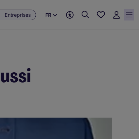
Favoris,
Entreprises
FR
0
currently
saved
jobs
ussi