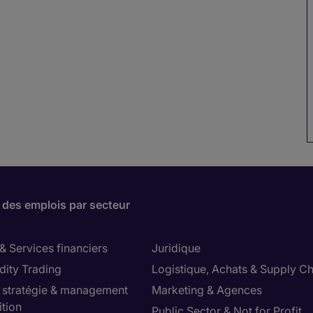
 des emplois par secteur
& Services financiers
Juridique
ity Trading
Logistique, Achats & Supply Ch
, stratégie & management
Marketing & Agences
ition
Public Sector & Not for Profit