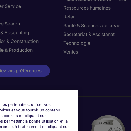
r Service
Ressources humaines
Retail
ve Search
Santé & Sciences de la Vie
 & Accounting
Secrétariat & Assistanat
ier & Construction
Technologie
ie & Production
Ventes
tez vos préférences
nos partenaires, utiliser vos
rvices et vous fournir un contenu
ns cookies en cliquant sur
 permettant la bonne utilisation et la
érences à tout moment en cliquant sur