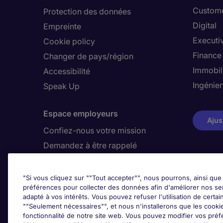
Custome
Protection des données
Digital
Empreinte
Executi
Cookie policy
Finance
Changer de pays/région
Immobil
Accessibilité
Ingénier
Speak Up
Espace employeurs
Ajus
Confiez-nous votre mission
Demandez à être rappelé
"Si vous cliquez sur ""Tout accepter"", nous pourrons, ainsi que 
Awards
préférences pour collecter des données afin d'améliorer nos se
adapté à vos intérêts. Vous pouvez refuser l'utilisation de certai
""Seulement nécessaires"", et nous n'installerons que les cookies
fonctionnalité de notre site web. Vous pouvez modifier vos préf