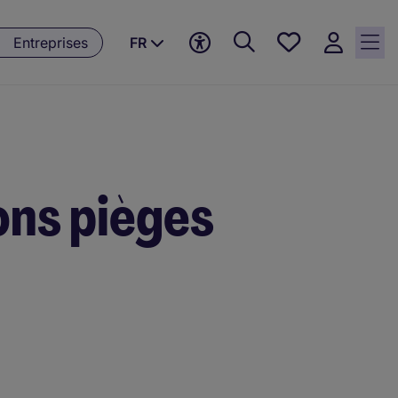
Favoris,
Entreprises
FR
0
currently
saved
jobs
ons pièges