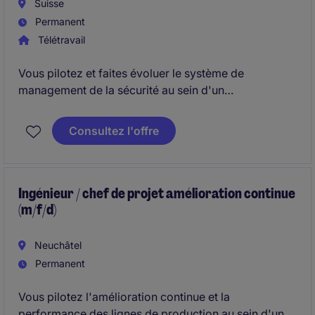
Suisse
Permanent
Télétravail
Vous pilotez et faites évoluer le système de
management de la sécurité au sein d'un
environnement industriel hautement réglementé. En
collaboration avec les équipes opérationnelles et
Consultez l'offre
qualité, vous contribuez à renforcer la culture
sécurité, la gestion des risques et la conformité
réglementaire.
Ingénieur / chef de projet amélioration continue
(m/f/d)
Neuchâtel
Permanent
Vous pilotez l'amélioration continue et la
performance des lignes de production au sein d'un