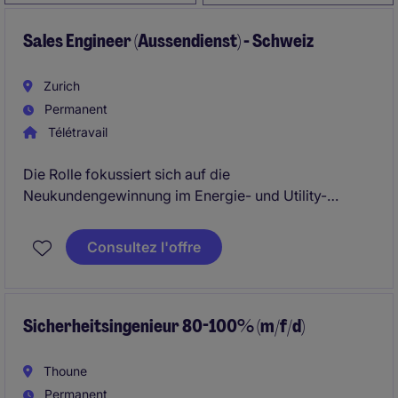
Sales Engineer (Aussendienst) - Schweiz
Zurich
Permanent
Télétravail
Die Rolle fokussiert sich auf die
Neukundengewinnung im Energie- und Utility-
Bereich durch Akquise sowie den Aufbau und die
Betreuung eines eigenen Kundenportfolios. Dabei
Consultez l'offre
verbindet sie technisches Verständnis mit einem
starken Sales-Mindset, um Energielösungen
erfolgreich zu vertreiben.
Sicherheitsingenieur 80-100% (m/f/d)
Thoune
Permanent