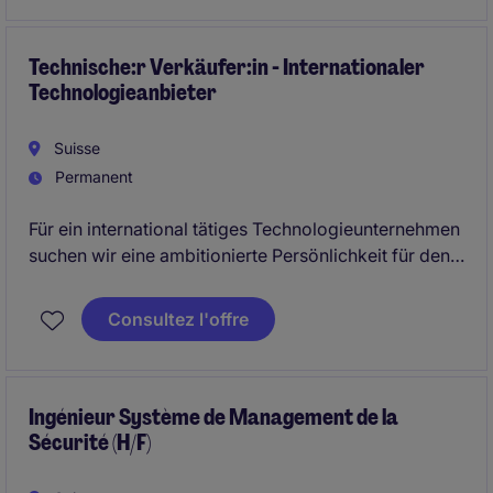
équipes de production pour faire de la qualité un
véritable levier de performance.
Technische:r Verkäufer:in - Internationaler
Technologieanbieter
Suisse
Permanent
Für ein international tätiges Technologieunternehmen
suchen wir eine ambitionierte Persönlichkeit für den
Einstieg in den technischen B2B-Vertrieb. Sie beraten
Industriekunden, präsentieren innovative Lösungen
Consultez l'offre
vor Ort und entwickeln Ihr eigenes Verkaufsgebiet.
Ideal für kommunikative Talente mit Technikinteresse
und klarer Sales-Motivation.
Ingénieur Système de Management de la
Sécurité (H/F)