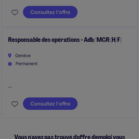
HR Operations Spezialist/in, um die Leiterin HR
Operations im Rahmen einer ERP-Systemumstellung
Consultez l'offre
temporär zu unterstützen.
Responsable des opérations - Adb/ MCR (H/F)
Genève
Permanent
Véritable pilier de l'organisation, vous êtes
responsable de la performance opérationnelle des
Consultez l'offre
projets, de leur lancement à leur livraison. Vous
intervenez en tant que manager, référent technique et
garant des résultats, avec un objectif constant de
qualité, de maîtrise des coûts et de satisfaction client.
Vous n'avez pas trouvé d'offre d'emploi vous