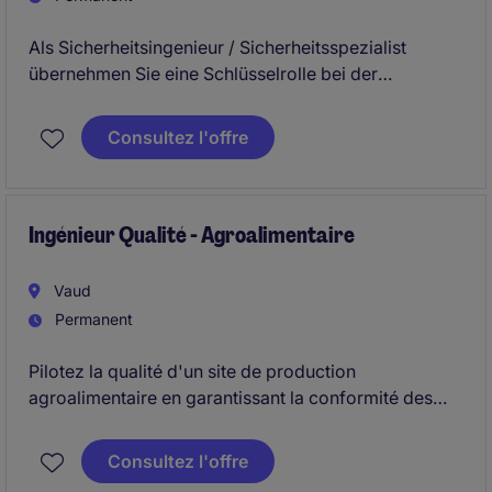
Als Sicherheitsingenieur / Sicherheitsspezialist
übernehmen Sie eine Schlüsselrolle bei der
Weiterentwicklung der Sicherheitsorganisation eines
anspruchsvollen Industriestandorts. Sie verantworten
Consultez l'offre
Risikoanalysen, Sicherheitskonzepte sowie die enge
Zusammenarbeit mit Produktion, Management und
Behörden.
Ingénieur Qualité - Agroalimentaire
Vaud
Permanent
Pilotez la qualité d'un site de production
agroalimentaire en garantissant la conformité des
produits, le respect des normes de sécurité
alimentaire et l'amélioration continue des processus.
Consultez l'offre
Vous travaillerez en étroite collaboration avec les