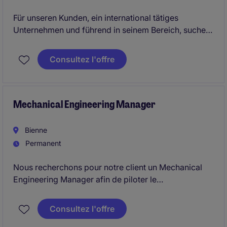
Für unseren Kunden, ein international tätiges
Unternehmen und führend in seinem Bereich, suchen
wir per 1. Juli 2026 einen Sales Engineer (a) 100 %.
Wir richten uns an eine ausgeprägte Hunter-
Consultez l'offre
Persönlichkeit mit starkem technischem Verständnis
und einer hohen Eigenmotivation im Vertrieb. Das
Unternehmen bietet moderne
Anstellungsbedingungen zu fairen Konditionen sowie
Mechanical Engineering Manager
attraktive Möglichkeiten zur fachlichen und
persönlichen Weiterentwicklung.
Bienne
Permanent
Nous recherchons pour notre client un Mechanical
Engineering Manager afin de piloter le
développement de la feuille de route produit et
management d'une équipe d'ingénieurs.
Consultez l'offre