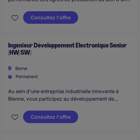
environnement industriel complexe. Vous
accompagnez les équipes dans la standardisation
Consultez l'offre
des processus, la mise en place d'indicateurs de
performance et le déploiement des méthodologies
Lean.
Ingénieur Développement Électronique Senior
(HW/SW)
Berne
Permanent
Au sein d'une entreprise industrielle innovante à
Bienne, vous participez au développement de
solutions électroniques. Vous intervenez sur
l'ensemble du cycle de développement, de la
Consultez l'offre
conception à la validation, en veillant au respect des
exigences qualité, réglementaires et industrielles.