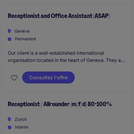
Receptionist and Office Assistant (ASAP)
Genève
Permanent
Our client is a well-established international
organisation located in the heart of Geneva. They are
seeking a professional, service-oriented, and highly
organised
Receptionist & Office Assistant
to ensure
Consultez l'offre
the smooth day-to-day running of the office and
provide an exceptional experience to visitors, clients,
and employees. We are looking for someone with an
excellent English and a fluent level of French.
Receptionist / Allrounder (m/f/d) 80-100%
Zurich
Intérim