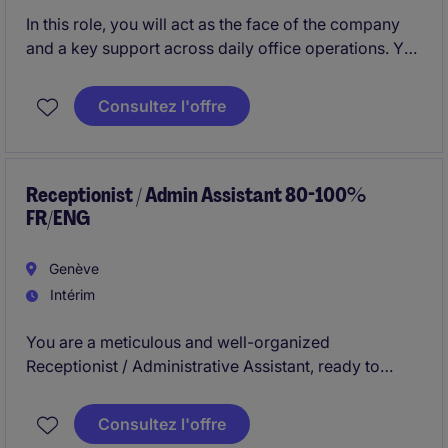
In this role, you will act as the face of the company
and a key support across daily office operations. You
will be responsible for creating a warm and
professional first impression for clients and visitors,
Consultez l'offre
while ensuring the reception area and meeting
spaces run efficiently and smoothly.
Receptionist / Admin Assistant 80-100%
FR/ENG
Genève
Intérim
You are a meticulous and well-organized
Receptionist / Administrative Assistant, ready to
contribute to the efficient management of
administrative tasks. This position offers an excellent
Consultez l'offre
opportunity to join a professional and dynamic team