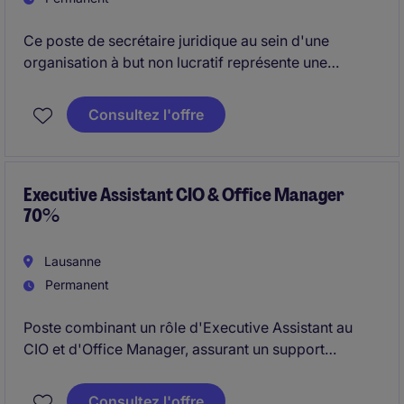
Ce poste de secrétaire juridique au sein d'une
organisation à but non lucratif représente une
excellente opportunité pour un(e) professionnel(le)
rigoureux(se) et bien organisé(e). Vous intégrerez
Consultez l'offre
une équipe de support administratif et contribuerez
activement au bon fonctionnement des activités
depuis une structure basée en région lausannoise.
Executive Assistant CIO & Office Manager
70%
Lausanne
Permanent
Poste combinant un rôle d'Executive Assistant au
CIO et d'Office Manager, assurant un support
exécutif (agenda, comités, déplacements) ainsi que
la gestion des opérations quotidiennes du bureau. Le
Consultez l'offre