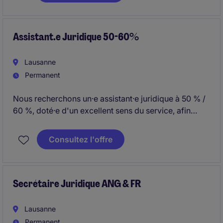
unterstützen verschiedene Teams bei ihren täglichen
Aufgaben.
Assistant.e Juridique 50-60%
Lausanne
Permanent
Nous recherchons un·e assistant·e juridique à 50 % /
60 %, doté·e d'un excellent sens du service, afin
d'assurer chaque matin la réception de l'Étude de
Lausanne et d'apporter un soutien administratif aux
Consultez l'offre
avocats, garantissant ainsi la continuité, la qualité et
la rigueur des services au quotidien.
Secrétaire Juridique ANG & FR
Lausanne
Permanent