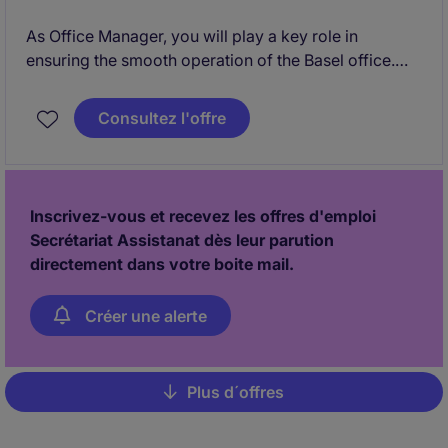
As Office Manager, you will play a key role in
ensuring the smooth operation of the Basel office.
Acting as a trusted point of contact for employees,
visitors, vendors, and leadership, you will oversee
Consultez l'offre
office management activities, coordinate
administrative processes, and contribute to a high-
performing and professional work environment.
Inscrivez-vous et recevez les offres d'emploi
Secrétariat Assistanat dès leur parution
directement dans votre boite mail.
Créer une alerte
Plus d´offres
Pagination