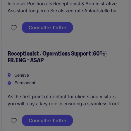
In dieser Position als Receptionist & Administrative
Assistant fungieren Sie als zentrale Anlaufstelle für
interne und externe Ansprechpartner und
unterstützen das Team in einer vielseitigen
Consultez l'offre
Kombination aus Empfangs-, Office-Management-
und Administrationsaufgaben. Sie tragen wesentlich
zu einem professionellen Auftritt des Unternehmens
sowie zu reibungslosen Abläufen im Tagesgeschäft
Receptionist / Operations Support (60%)
FR/ENG - ASAP
bei.
Genève
Permanent
As the first point of contact for clients and visitors,
you will play a key role in ensuring a seamless front-
of-house experience while providing administrative
and operational support to the wider team.
Consultez l'offre