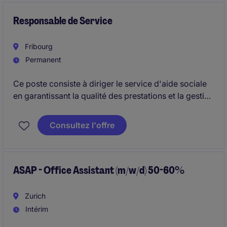
des ressources.
Responsable de Service
Fribourg
Permanent
Ce poste consiste à diriger le service d'aide sociale
en garantissant la qualité des prestations et la gestion
opérationnelle, administrative et financière. Il
implique également le management des équipes, le
Consultez l'offre
pilotage stratégique et la collaboration avec de
nombreux partenaires internes et externes.
ASAP - Office Assistant (m/w/d) 50-60%
Zurich
Intérim