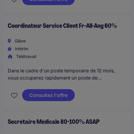
poste requiert organisation, proactivité et capacité à
gérer plusieurs priorités dans un environnement
exigeant.
Coordinateur Service Client Fr-All-Ang 60%
Glâne
Intérim
Télétravail
Dans le cadre d'un poste temporaire de 12 mois,
vous occuperez rapidement un poste de
Coordinateur/trice Service Client, au sein du secteur
industriel. Vous serez en charge de la gestion des
Consultez l'offre
relations clients et du suivi administratif lié à leurs
demandes et utiliserez vos trois langues Fr-Ang-All
au quotidien.
Secrétaire Médicale 80-100% ASAP