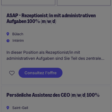
ASAP - Rezeptionist/in mit administrativen
Aufgaben 100% (m/w/d)
Bülach
Intérim
In dieser Position als Rezeptionist/in mit
administrativen Aufgaben sind Sie Teil des zentralen
Corporate Services Teams und fungieren als erste
Anlaufstelle für Mitarbeitende, Kunden und externe
Consultez l'offre
Besucher. Die Rolle bietet eine spannende
Kombination aus Front-Office- und Back-Office-
Tätigkeiten, wobei Sie regelmässig zwischen beiden
Aufgabenbereichen wechseln und dadurch einen
Persönliche Assistenz des CEO (m/w/d) 100%
abwechslungsreichen Arbeitsalltag erleben.
Saint-Gall