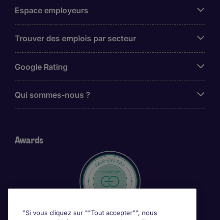
Espace employeurs
Trouver des emplois par secteur
Google Rating
Qui sommes-nous ?
Awards
"Si vous cliquez sur ""Tout accepter"", nous