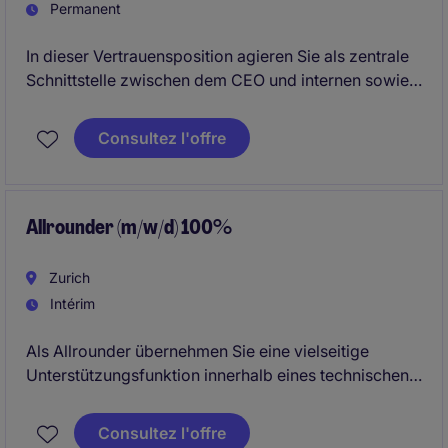
Permanent
In dieser Vertrauensposition agieren Sie als zentrale
Schnittstelle zwischen dem CEO und internen sowie
externen Anspruchsgruppen. Sie übernehmen ein
breites Spektrum an organisatorischen,
Consultez l'offre
administrativen, finanziellen und projektbezogenen
Aufgaben und leisten einen wesentlichen Beitrag zum
reibungslosen Ablauf des Executive Offices.
Allrounder (m/w/d) 100%
Zurich
Intérim
Als Allrounder übernehmen Sie eine vielseitige
Unterstützungsfunktion innerhalb eines technischen
und operativen Umfelds. Sie sorgen dafür, dass
administrative Prozesse reibungslos funktionieren,
Consultez l'offre
koordinieren organisatorische Abläufe und