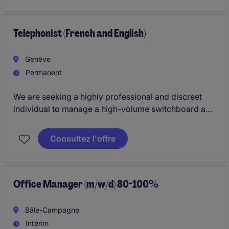
within a well-established company in Geneva.
Telephonist (French and English)
Genève
Permanent
We are seeking a highly professional and discreet
individual to manage a high-volume switchboard and
ensure seamless communication with internal teams
and senior stakeholders.
Consultez l'offre
The role also oversees telephony systems, travel
coordination, and facility requests, delivering
efficient, service-driven operational support in a
demanding environment.
Office Manager (m/w/d) 80-100%
Bâle-Campagne
Intérim