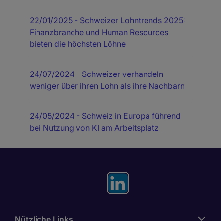
22/01/2025
- Schweizer Lohntrends 2025:
Finanzbranche und Human Resources
bieten die höchsten Löhne
24/07/2024
- Schweizer verhandeln
weniger über ihren Lohn als ihre Nachbarn
24/05/2024
- Schweiz in Europa führend
bei Nutzung von KI am Arbeitsplatz
Nützliche Links