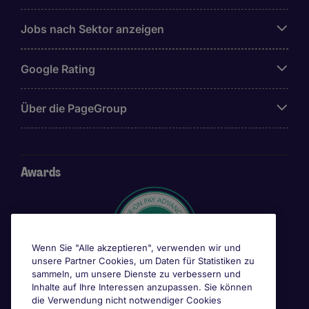
Jobs nach Sektor anzeigen
Google Rating
Über die PageGroup
Awards
Wenn Sie "Alle akzeptieren", verwenden wir und
unsere Partner Cookies, um Daten für Statistiken zu
sammeln, um unsere Dienste zu verbessern und
Inhalte auf Ihre Interessen anzupassen. Sie können
die Verwendung nicht notwendiger Cookies