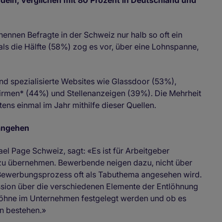
deln, verglichen mit 80 Prozent in Deutschland und
ennen Befragte in der Schweiz nur halb so oft ein
ls die Hälfte (58%) zog es vor, über eine Lohnspanne,
nd spezialisierte Websites wie Glassdoor (53%),
firmen* (44%) und Stellenanzeigen (39%). Die Mehrheit
ens einmal im Jahr mithilfe dieser Quellen.
angehen
el Page Schweiz, sagt: «Es ist für Arbeitgeber
zu übernehmen. Bewerbende neigen dazu, nicht über
 Bewerbungsprozess oft als Tabuthema angesehen wird.
ussion über die verschiedenen Elemente der Entlöhnung
 Löhne im Unternehmen festgelegt werden und ob es
n bestehen.»