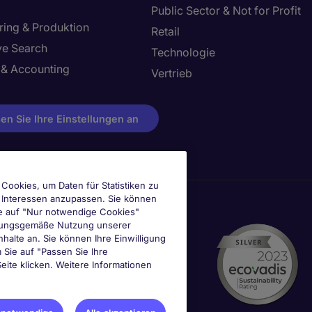
Public Sector & Not for Profit
ring & Produktion
Retail
ve Search
Technologie
 & Accounting
Vertrieb
en Sie Ihre Einstellungen an
Cookies, um Daten für Statistiken zu
e Interessen anzupassen. Sie können
e auf "Nur notwendige Cookies"
ordnungsgemäße Nutzung unserer
nhalte an. Sie können Ihre Einwilligung
m Sie auf "Passen Sie Ihre
eite klicken. Weitere Informationen