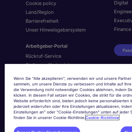
Digital
Cookie policy
Enginee
Land/Region
Executi
Barrierefreiheit
Finance
Unser Hinweisgebersystem
Arbeitgeber-Portal
Pass
Rückruf-Service
Stellenprofil einreichen
Wenn Sie "Alle akzeptieren", verwenden wir und unsere Partner 
sammeln, um unsere Dienste zu verbessern und Inhalte auf Ihr
Awards
die Verwendung nicht notwendiger Cookies ablehnen, indem Si
klicken. In diesem Fall setzen wir Cookies, die strikt für die 
Website erforderlich sind, bieten jedoch keine personalisierten I
jederzeit widerrufen oder Ihre Einstellungen aktualisieren, inde
Einstellungen an" oder "Cookie-Einstellungen" unten auf jeder S
finden Sie in unserer Cookie-Richtlinie.
Cookie-Richtlinie