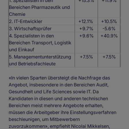
1. Spezialisten in den
+15.3%
+11.9%
Bereichen Pharmazeutik und
Chemie
2.
IT-Entwickler
+12.1%
+10.5%
3. Wirtschaftsprüfer
+9.7%
-5.6%
4. Spezialisten in den
+9.6%
+40.9%
Bereichen Transport, Logistik
und Einkauf
5. Managementunterstützung
+7.5%
+7.5%
und Betriebsfachleute
«In vielen Sparten übersteigt die Nachfrage das
Angebot, insbesondere in den Bereichen Audit,
Gesundheit und Life Sciences sowie IT. Da
Kandidaten in diesen und anderen technischen
Bereichen meist mehrere Angebote erhalten,
müssen die Arbeitgeber ihre Einstellungsverfahren
beschleunigen, um Mitbewerbern
zuvorzukommen», empfiehlt Nicolai Mikkelsen,