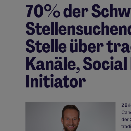
70% der Schw
Stellensuchend
Stelle über tra
Kanäle, Social 
Initiator
Zür
Cand
der 
trad