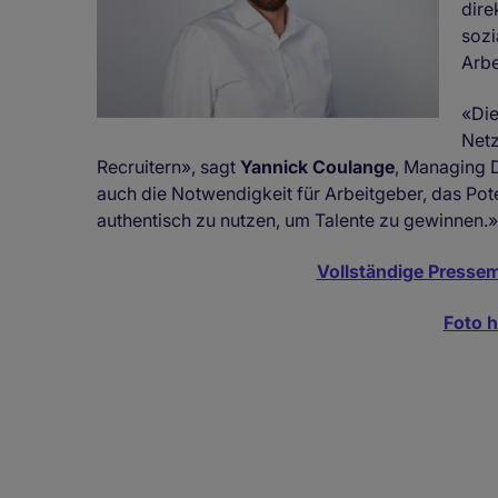
dire
sozi
Arbe
«Die
Netz
Recruitern», sagt
Yannick Coulange
, Managing D
auch die Notwendigkeit für Arbeitgeber, das Pote
authentisch zu nutzen, um Talente zu gewinnen.»
Vollständige Pressem
Foto h