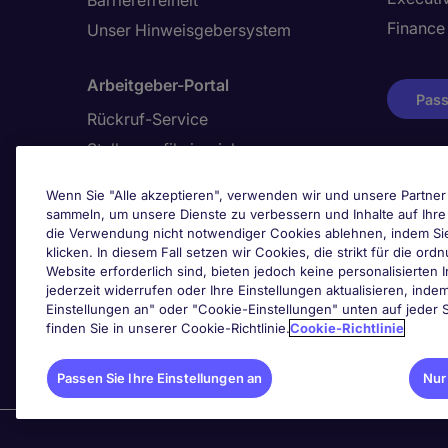
Barrierefreiheit
Finance
Unser Hinweisgebersystem
Arbeitgeber-Portal
Pass
Rückruf-Service
Stellenprofil einreichen
Wenn Sie "Alle akzeptieren", verwenden wir und unsere Partner 
sammeln, um unsere Dienste zu verbessern und Inhalte auf Ihr
Awards
die Verwendung nicht notwendiger Cookies ablehnen, indem Si
klicken. In diesem Fall setzen wir Cookies, die strikt für die 
Website erforderlich sind, bieten jedoch keine personalisierten I
jederzeit widerrufen oder Ihre Einstellungen aktualisieren, inde
Einstellungen an" oder "Cookie-Einstellungen" unten auf jeder S
finden Sie in unserer Cookie-Richtlinie.
Cookie-Richtlinie
Passen Sie Ihre Einstellungen an
Nur