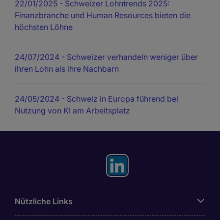
22/01/2025
- Schweizer Lohntrends 2025:
Finanzbranche und Human Resources bieten die
höchsten Löhne
24/07/2024
- Schweizer verhandeln weniger über
ihren Lohn als ihre Nachbarn
24/05/2024
- Schweiz in Europa führend bei
Nutzung von KI am Arbeitsplatz
Nützliche Links