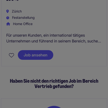
Zürich
Festanstellung
Home Office
Für unseren Kunden, ein international tätiges
Unternehmen und führend in seinem Bereich, suchen
wir per 1. Juli 2026 einen Sales Engineer (a) 100 %.
Wir richten uns an eine ausgeprägte Hunter-
Job ansehen
Persönlichkeit mit starkem technischem Verständnis
und einer hohen Eigenmotivation im Vertrieb. Das
Unternehmen bietet moderne
Anstellungsbedingungen zu fairen Konditionen sowie
Haben Sie nicht den richtigen Job im Bereich
attraktive Möglichkeiten zur fachlichen und
Vertrieb gefunden?
persönlichen Weiterentwicklung.