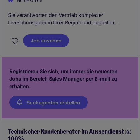
Home Office
Sie verantworten den Vertrieb komplexer
Investitionsgüter in Ihrer Region und begleiten
anspruchsvolle, langfristige Verkaufsprozesse.
Gesucht wird ein erfahrener Mid-Level-Sales-Profi
Job ansehen
mit Netzwerk, technischer Affinität und Freude am
nachhaltigen Aufbau strategischer
Kundenbeziehungen.
Registrieren Sie sich, um immer die neuesten
Jobs im Bereich Sales Manager per E-mail zu
erhalten.
Suchagenten erstellen
Technischer Kundenberater im Aussendienst (a)
100%