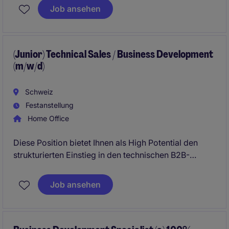
Job ansehen
Der Fokus dieser Rolle liegt klar auf der
Marktbearbeitung, dem Netzwerkaufbau und der
Generierung neuer Geschäftsmöglichkeiten.
(Junior) Technical Sales / Business Development
(m/w/d)
Schweiz
Festanstellung
Home Office
Diese Position bietet Ihnen als High Potential den
strukturierten Einstieg in den technischen B2B-
Vertrieb eines etablierten Industrieunternehmens mit
klaren Entwicklungsperspektiven. Sie übernehmen
Job ansehen
früh Verantwortung für anspruchsvolle
Projektverkäufe und leisten einen sichtbaren Beitrag
zur Neukundengewinnung sowie zum nachhaltigen
Wachstum des Unternehmens.