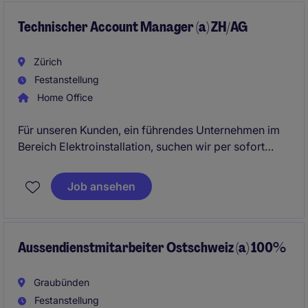
Technischer Account Manager (a) ZH/AG
Zürich
Festanstellung
Home Office
Für unseren Kunden, ein führendes Unternehmen im
Bereich Elektroinstallation, suchen wir per sofort
oder nach Vereinbarung einen Technischen Account
Manager (a) für die Region Zürich und Aargau.
Job ansehen
Gesucht wird eine verkaufsstarke Persönlichkeit mit
technischer Ausbildung und Erfahrung im
Aussendienst. Die Position bietet
abwechslungsreiche Aufgaben, viel
Aussendienstmitarbeiter Ostschweiz (a) 100%
Eigenverantwortung sowie moderne
Anstellungsbedingungen in einem
Graubünden
zukunftsorientierten Umfeld.
Festanstellung