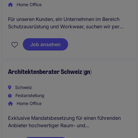
Home Office
Für unseren Kunden, ein Unternehmen im Bereich
Schutzausrüstung und Workwear, suchen wir per
sofort oder nach Vereinbarung einen
Aussendienstmitarbeiter Ostschweiz (a) 100%.
Job ansehen
Gesucht wird eine verkaufsstarke Persönlichkeit mit
Erfahrung im B2B-Aussendienst und ausgeprägter
Abschlussstärke. Idealerweise bringen Sie Kenntnisse
im Bereich Persönliche Schutzausrüstung und
Architektenberater Schweiz (gn)
Workwear mit. Es erwarten Sie Gestaltungsspielraum
und Entwicklungsmöglichkeiten.
Schweiz
Festanstellung
Home Office
Exklusive Mandatsbesetzung für einen führenden
Anbieter hochwertiger Raum- und
Arbeitsplatzlösungen.