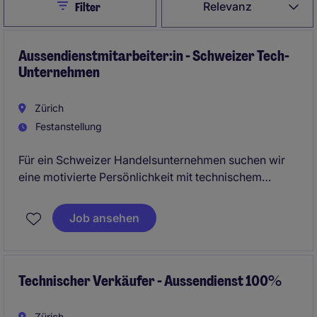
Close
Relevanz
Filter
Aussendienstmitarbeiter:in - Schweizer Tech-
Unternehmen
Zürich
Festanstellung
Für ein Schweizer Handelsunternehmen suchen wir
eine motivierte Persönlichkeit mit technischem
Hintergrund und erster B2B-Vertriebserfahrung. Sie
betreuen Kund:innen aus Industrie, Gewerbe und
Job ansehen
Handwerk, beraten zu technischen Produkten und
bauen Ihr Verkaufsgebiet aktiv aus. Ideal für
regionale Profile mit Eigenmotivation,
Kundenorientierung und Freude am Aussendienst.
Technischer Verkäufer - Aussendienst 100%
Zürich