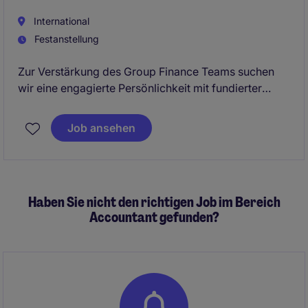
International
Festanstellung
Zur Verstärkung des Group Finance Teams suchen
wir eine engagierte Persönlichkeit mit fundierter
IFRS-Expertise.
In dieser anspruchsvollen Position übernehmen Sie
Job ansehen
eine zentrale Rolle im Group Reporting und arbeiten
eng mit internationalen Tochtergesellschaften sowie
internen und externen Stakeholdern zusammen.
Haben Sie nicht den richtigen Job im Bereich
Accountant gefunden?