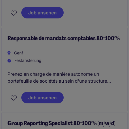
korrekte Abwicklung der laufenden
Buchhaltungsprozesse sicher. In einem vielseitigen
Job ansehen
KMU-Umfeld arbeiten Sie eng mit verschiedenen
internen und externen Ansprechpartnern zusammen
und tragen aktiv zur Transparenz und Stabilität der
finanziellen Prozesse bei.
Responsable de mandats comptables 80-100%
Genf
Festanstellung
Prenez en charge de manière autonome un
portefeuille de sociétés au sein d'une structure
reconnue offrant un environnement stable, une
clientèle exigeante et un excellent équilibre de vie.
Job ansehen
Group Reporting Specialist 80-100% (m/w/d)