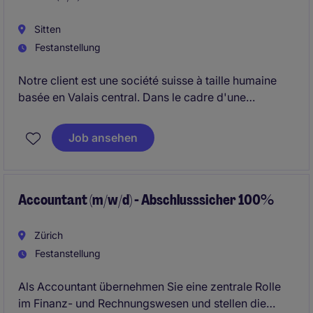
Sitten
Festanstellung
Notre client est une société suisse à taille humaine
basée en Valais central. Dans le cadre d'une
évolution de son organisation financière, nous
l'accompagnons dans le recrutement de son/sa
Job ansehen
futur(e) Responsable Comptabilité et Finances (80-
100%).
Accountant (m/w/d) - Abschlusssicher 100%
Zürich
Festanstellung
Als Accountant übernehmen Sie eine zentrale Rolle
im Finanz- und Rechnungswesen und stellen die