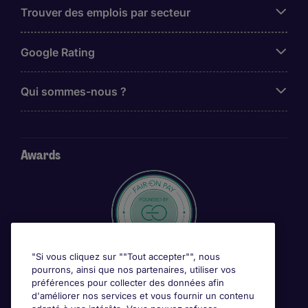
Trouver des emplois par secteur
Google Rating
Qui sommes-nous ?
Awards
"Si vous cliquez sur ""Tout accepter"", nous
pourrons, ainsi que nos partenaires, utiliser vos
préférences pour collecter des données afin
d'améliorer nos services et vous fournir un contenu