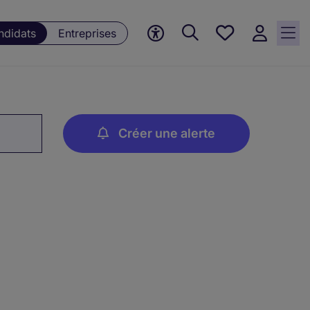
Favoris,
ndidats
Entreprises
0
currently
saved
jobs
Créer une alerte