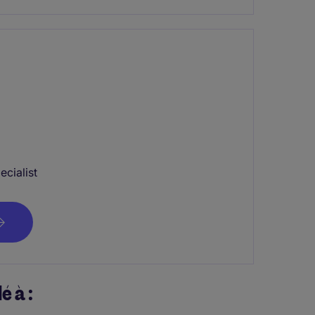
ecialist
é à :