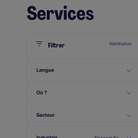
Services
Close
Close
Réinitialiser
Filtrer
Langue
Où ?
Secteur
Industrie
Financial Services