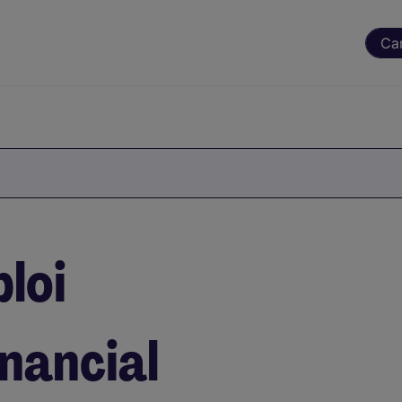
Ca
loi
nancial