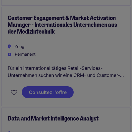
wichtige Rolle in der Unterstützung der Marketing-
und Agenturabteilung.
Customer Engagement & Market Activation
Manager - Internationales Unternehmen aus
der Medizintechnik
Zoug
Permanent
Für ein international tätiges Retail-Services-
Unternehmen suchen wir eine CRM- und Customer-
Engagement-Persönlichkeit mit kommerziellem
Fokus. Sie verantworten lokale CRM-Initiativen,
Consultez l'offre
entwickeln Kundenjourneys weiter und steigern
Conversion, Retention sowie Customer Lifetime
Value durch datenbasierte Kampagnen und enge
Zusammenarbeit mit Sales, Retail und Customer
Data and Market Intelligence Analyst
Care.