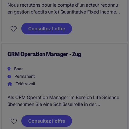
Nous recrutons pour le compte d'un acteur reconnu
en gestion d'actifs un(e) Quantitative Fixed Income
Analyst afin de renforcer ses capacités de recherche
et de développement d'outils d'investissement
Consultez l'offre
obligataires.
Ce poste offre une opportunité unique d'évoluer, à
terme, vers un rôle de Portfolio Manager.
CRM Operation Manager - Zug
Baar
Permanent
Télétravail
Als CRM Operation Manager im Bereich Life Science
übernehmen Sie eine Schlüsselrolle in der
Optimierung und Verwaltung von CRM-Prozessen.
Sie sind verantwortlich für die Sicherstellung einer
Consultez l'offre
reibungslosen Systemnutzung und spielen eine