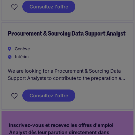
reporting. It also involves supporting month-end
Consultez l'offre
activities, analysing cost trends, and improving cost
allocation across the business.
Procurement & Sourcing Data Support Analyst
Genève
Intérim
We are looking for a Procurement & Sourcing Data
Support Analysts to contribute to the preparation and
execution of complex tender processes. The role is
highly operational and analytical: you will support
Consultez l'offre
data analysis, tender documentation, and
coordination across technical and commercial
workstreams.
Inscrivez-vous et recevez les offres d'emploi
Analyst dès leur parution directement dans