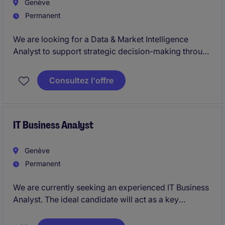
Genève
Permanent
We are looking for a Data & Market Intelligence
Analyst to support strategic decision-making through
the delivery of market insights, business intelligence,
and survey-based analytics. This role combines
Consultez l'offre
market research, data analysis, dashboard
development, and survey program management to
provide actionable recommendations to a diverse
range of stakeholders.
IT Business Analyst
Genève
Permanent
We are currently seeking an experienced IT Business
Analyst. The ideal candidate will act as a key
interface between business stakeholders and IT
teams, ensuring that business needs are effectively