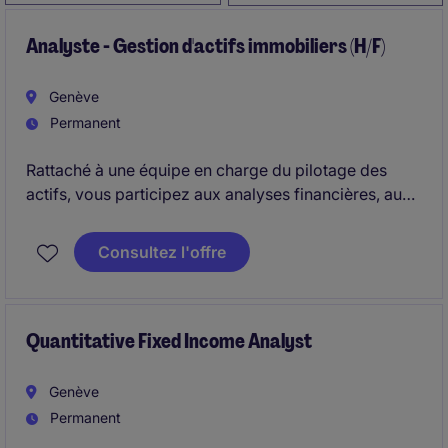
Analyste - Gestion d'actifs immobiliers (H/F)
Genève
Permanent
Rattaché à une équipe en charge du pilotage des
actifs, vous participez aux analyses financières, au
suivi des indicateurs de performance et à
l'accompagnement des projets en cours. Vous
Consultez l'offre
intervenez sur des sujets variés, à la fois analytiques
et opérationnels, en interaction avec plusieurs
fonctions internes et partenaires externes.
Quantitative Fixed Income Analyst
Genève
Permanent