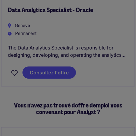
Data Analytics Specialist - Oracle
Genève
Permanent
The Data Analytics Specialist is responsible for
designing, developing, and operating the analytics
layer of the organisation's enterprise data platform,
hosted on Oracle Cloud Infrastructure (OCI). The role
Consultez l'offre
focuses on transforming operational data into trusted
analytical datasets, dashboards, and reusable data
assets that enable self‑service reporting and
data‑driven decision‑making.
Vous n'avez pas trouvé d'offre d'emploi vous
convenant pour Analyst ?