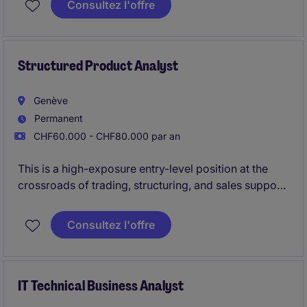
Consultez l'offre
translated into high-quality technological solutions.
This role requires strong experience in international
organizations, exposure to global environments, and
Structured Product Analyst
a solid background working within Agile delivery
frameworks.
Genève
Permanent
CHF60.000 - CHF80.000 par an
This is a high-exposure entry-level position at the
crossroads of trading, structuring, and sales support.
This role is ideal for an entry-level with initial
internship experience looking to build a strong
Consultez l'offre
foundation in structured products within a dynamic
and fast-paced environment.
IT Technical Business Analyst