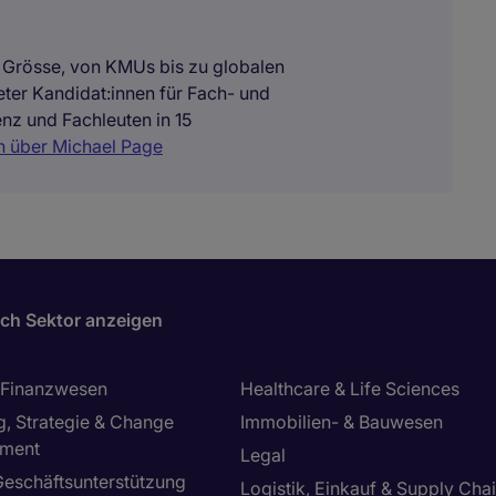
 Grösse, von KMUs bis zu globalen
eter Kandidat:innen für Fach- und
nz und Fachleuten in 15
n über Michael Page
ch Sektor anzeigen
 Finanzwesen
Healthcare & Life Sciences
g, Strategie & Change
Immobilien- & Bauwesen
ment
Legal
Geschäftsunterstützung
Logistik, Einkauf & Supply Cha