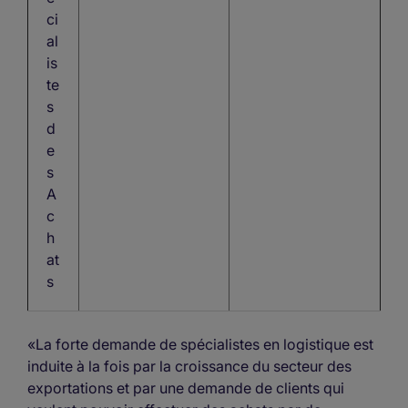
ci
al
is
te
s
d
e
s
A
c
h
at
s
«La forte demande de spécialistes en logistique est
induite à la fois par la croissance du secteur des
exportations et par une demande de clients qui