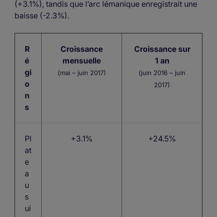
(+3.1%), tandis que l’arc lémanique enregistrait une
baisse (-2.3%).
R
Croissance
Croissance sur
é
mensuelle
1 an
gi
(mai – juin 2017)
(juin 2016 – juin
o
2017)
n
s
Pl
+3.1%
+24.5%
at
e
a
u
s
ui