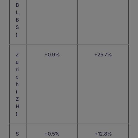
B
L,
B
S
)
Z
+0.9%
+25.7%
u
ri
c
h
(
Z
H
)
S
+0.5%
+12.8%