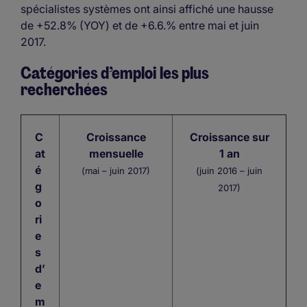
spécialistes systèmes ont ainsi affiché une hausse
de +52.8% (YOY) et de +6.6.% entre mai et juin
2017.
Catégories d’emploi les plus
recherchées
C
Croissance
Croissance sur
at
mensuelle
1 an
é
(mai – juin 2017)
(juin 2016 – juin
g
2017)
o
ri
e
s
d’
e
m