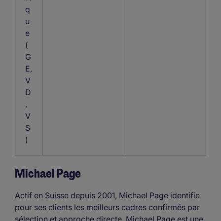
q
u
e
(
G
E,
V
D
,
V
S
)
Michael Page
Actif en Suisse depuis 2001, Michael Page identifie
pour ses clients les meilleurs cadres confirmés par
sélection et approche directe. Michael Page est une