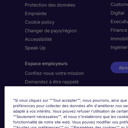
Custome
Protection des données
Digital
Empreinte
Executi
Cookie policy
Finance
Changer de pays/région
Immobil
Accessibilité
Ingénier
Speak Up
Espace employeurs
Ajus
Confiez-nous votre mission
Demandez à être rappelé
"Si vous cliquez sur ""Tout accepter"", nous pourrons, ainsi que 
Awards
préférences pour collecter des données afin d'améliorer nos se
adapté à vos intérêts. Vous pouvez refuser l'utilisation de certai
""Seulement nécessaires"", et nous n'installerons que les cookies
fonctionnalité de notre site web. Vous pouvez modifier vos préf
""Ajustez vos préférences"" ou ""Paramètres des cookies"" au b