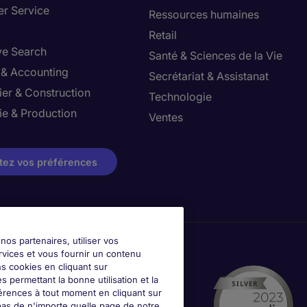
r Service
Ressources humaines
Retail
ve Search
Santé & Sciences de la Vie
 & Accounting
Secrétariat & Assistanat
ier & Construction
Technologie
ie & Production
Ventes
tez vos préférences
nos partenaires, utiliser vos
rvices et vous fournir un contenu
ns cookies en cliquant sur
 permettant la bonne utilisation et la
érences à tout moment en cliquant sur
as de n'importe quelle page de notre