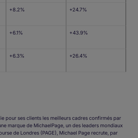
+8.2%
+24.7%
+6.1%
+43.9%
+6.3%
+26.4%
ie pour ses clients les meilleurs cadres confirmés par
t une marque de MichaelPage, un des leaders mondiaux
bourse de Londres (PAGE), Michael Page recrute, par