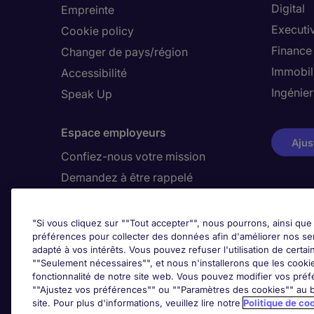
Digital
Empreinte
Executi
Cookie policy
Finance
Changer de pays/région
Immobil
Accessibilité
Ingénier
Speak Up
Espace employeurs
Ajus
Confiez-nous votre mission
Demandez à être rappelé
"Si vous cliquez sur ""Tout accepter"", nous pourrons, ainsi que 
Awards
préférences pour collecter des données afin d'améliorer nos se
adapté à vos intérêts. Vous pouvez refuser l'utilisation de certai
""Seulement nécessaires"", et nous n'installerons que les cookies
fonctionnalité de notre site web. Vous pouvez modifier vos préf
""Ajustez vos préférences"" ou ""Paramètres des cookies"" au b
site. Pour plus d'informations, veuillez lire notre
Politique de co