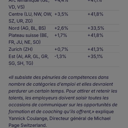
Arc lémanique (GE,
+4,4%
+41,1%
VD, VS)
Centre (LU, NW, OW,
+3,5%
+41,8%
SZ, UR, ZG)
Nord (AG, BL, BS)
+2,6%
+33,5%
Plateau suisse (BE,
+1,7%
+41,8%
FR, JU, NE, SO)
Zurich (ZH)
+0,7%
+41,3%
Est (AI, AR, GL, GR,
-1,3%
+35,1%
SG, SH, TG)
«Il subsiste des pénuries de compétences dans
nombre de catégories d’emploi et elles devraient
perdurer un certain temps. Pour attirer et retenir les
talents, les employeurs doivent saisir toutes les
occasions de communiquer sur les opportunités de
formation et de coaching qu’ils offrent,»
explique
Yannick Coulange, Directeur général de Michael
Page Switzerland.