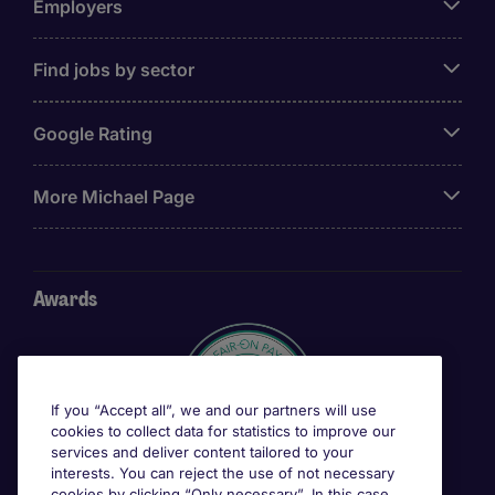
Employers
Find jobs by sector
Google Rating
More Michael Page
Awards
If you “Accept all”, we and our partners will use
cookies to collect data for statistics to improve our
services and deliver content tailored to your
interests. You can reject the use of not necessary
cookies by clicking “Only necessary”. In this case,