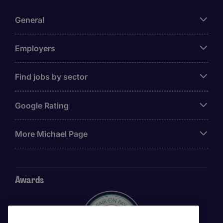
General
Employers
Find jobs by sector
Google Rating
More Michael Page
Awards