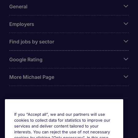
General
Employers
Find jobs by sector
Google Rating
More Michael Page
Awards
If you “Accept all”, we and our partners will use
cookies to collect data for statistics to improve our
services and deliver content tailored to your
interests. You can reject the use of not necessary
cookies by clicking “Only necessary”. In this case,